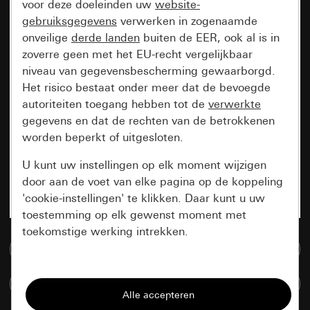
voor deze doeleinden uw
website-
gebruiksgegevens
verwerken in zogenaamde
onveilige
derde landen
buiten de EER, ook al is in
zoverre geen met het EU-recht vergelijkbaar
niveau van gegevensbescherming gewaarborgd.
Het risico bestaat onder meer dat de bevoegde
autoriteiten toegang hebben tot de
verwerkte
gegevens en dat de rechten van de betrokkenen
worden beperkt of uitgesloten.
U kunt uw instellingen op elk moment wijzigen
door aan de voet van elke pagina op de koppeling
'cookie-instellingen' te klikken. Daar kunt u uw
toestemming op elk gewenst moment met
toekomstige werking intrekken.
Naar de mediadatabase
Essentieel
Artikelen verglijken
Alle cookies die wij nodig hebben om de
pagina te kunnen weergeven.