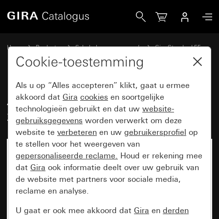
Gira Afdekraam Gira Standard 55 zuiver wit glanzend
Home
Producten
Schakelaarprogramma’s
Gira Standard 55
Afdekraam Gira Standard 55
Cookie-toestemming
Als u op “Alles accepteren” klikt, gaat u ermee
Afdekraam Gira Standard 55
akkoord dat
Gira
cookies
en soortgelijke
technologieën gebruikt en dat uw
website-
zuiver wit glanzend
gebruiksgegevens
worden verwerkt om deze
website te
verbeteren
en uw
gebruikersprofiel
op
te stellen voor het weergeven van
gepersonaliseerde reclame.
Houd er rekening mee
dat
Gira
ook informatie deelt over uw gebruik van
de website met partners voor sociale media,
reclame en analyse.
U gaat er ook mee akkoord dat
Gira
en
derden