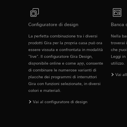
Categorie di dati pe
visitatore, movi
Base giuridica e int
Sito del cliente
Utilizzo del serv
visitatore, movim
telecomunicazion
indirizzo Intern
Configuratore di design
Banca d
Trattamento succe
Base giuridica e int
Revit File p
La perfetta combinazione tra i diversi
Nella ba
Destinatari:
Utilizzo del serv
prodotti Gira per la propria casa può ora
Reparti interni,
troverai
telecomunicazion
LinkedIn Irelan
essere vissuta e confrontata in modalità
Trattamento succe
che puoi
"live". Il configuratore Gira Design,
Leggi in
Trasferimento verso
Destinatari:
Vimeo,
disponibile online e come app, consente
utilizzo.
quanto riguarda la t
Trasferimento verso
rispettiva Informati
di combinare le numerose varianti di
Paese terzo: US
Vai al
Durata dei cookie:
placche dei programmi di interruttori
Decisione di ade
richiedere in bas
Gira con funzioni selezionate, in diversi
Google Ads (
colori e materiali.
Durata dei cookie:
Finalità del trattam
IFC File per
Vai al configuratore di design
campagne. Google Ads
Hotjar
social media, risult
Finalità del trattam
pubblicitarie.
selezionate. Questo
Categorie di dati pe
cliccano, quanto sc