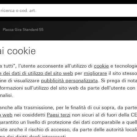
Placca Gira Standard 55
i cookie
 55 bianco puro brillant
tutti", l'utente acconsente all'utilizzo di
cookie
e tecnologie
e dei
dati di utilizzo del sito web
per
migliorare
il sito stesso
ine di visualizzare
pubblicità personalizzata
. Si prega di no
ormazioni sull'utilizzo del sito web da parte dell'utente con
alisi.
nche alla trasmissione, per le finalità di cui sopra, da part
to web
nei cosiddetti
Paesi terzi
non sicuri al di fuori della C
arantito un livello di protezione dei dati comparabile a quel
iste anche il rischio di accesso, da parte delle autorità locali
e dei diritti degli interessati.