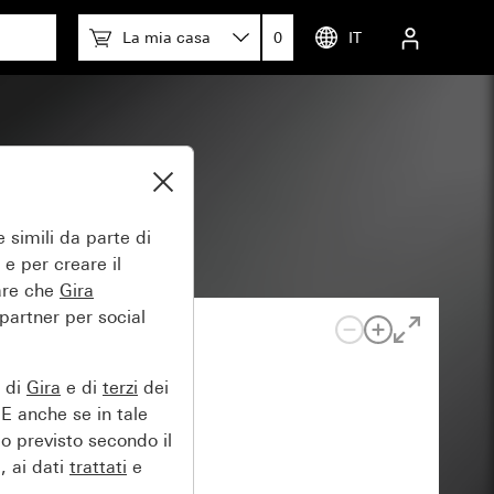
La mia casa
0
IT
e
 simili da parte di
 e per creare il
tare che
Gira
 partner per social
e di
Gira
e di
terzi
dei
EE anche se in tale
lo previsto secondo il
, ai dati
trattati
e