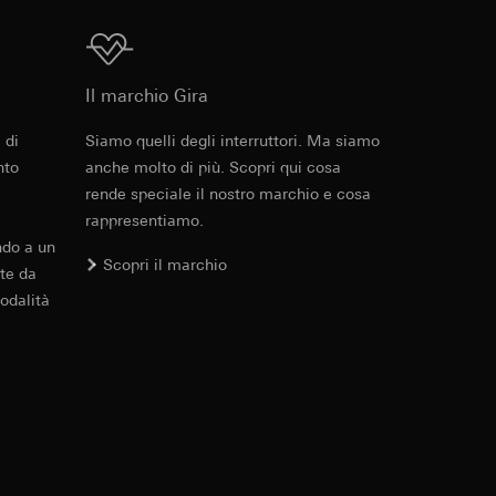
errer e timestamp
to web da parte del
Download
 delle
web in questione,
Il marchio Gira
 di
Siamo quelli degli interruttori. Ma siamo
 delle
Cod. art. 021203
sioni
nto
anche molto di più. Scopri qui cosa
rende speciale il nostro marchio e cosa
RFA
, 372 KB
rappresentiamo.
aesi terzi. Per
ndo a un
imanda qui alla
Scopri il marchio
te da
odalità
andard, copia da
Download
a GDPR
sultati delle
web, piattaforme di
Cod. art. 021203
 delle campagne
mica delle pagine
IFC
, 83.59 KB
 Vediamo dove
e ora della visita,