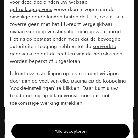
voor deze doeleinden uw
website-
gebruiksgegevens
verwerken in zogenaamde
onveilige
derde landen
buiten de EER, ook al is in
zoverre geen met het EU-recht vergelijkbaar
niveau van gegevensbescherming gewaarborgd.
Het risico bestaat onder meer dat de bevoegde
autoriteiten toegang hebben tot de
verwerkte
gegevens en dat de rechten van de betrokkenen
worden beperkt of uitgesloten.
U kunt uw instellingen op elk moment wijzigen
door aan de voet van elke pagina op de koppeling
'cookie-instellingen' te klikken. Daar kunt u uw
toestemming op elk gewenst moment met
toekomstige werking intrekken.
Essentieel
Naar de mediadatabase
Alle cookies die wij nodig hebben om de
Artikelen verglijken
pagina te kunnen weergeven.