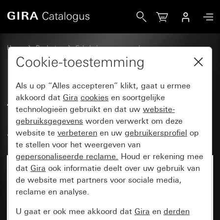
Gira Afdekramen Gira Event Clear bruin met overgangsafde
Home
Producten
Schakelaarprogramma’s
Gira Event (System 55)
Gira Event
Cookie-toestemming
Als u op “Alles accepteren” klikt, gaat u ermee
Afdekramen Gira Event Clear
akkoord dat
Gira
cookies
en soortgelijke
technologieën gebruikt en dat uw
website-
bruin met overgangsafdekplaat
gebruiksgegevens
worden verwerkt om deze
antraciet
website te
verbeteren
en uw
gebruikersprofiel
op
te stellen voor het weergeven van
gepersonaliseerde reclame.
Houd er rekening mee
dat
Gira
ook informatie deelt over uw gebruik van
de website met partners voor sociale media,
reclame en analyse.
U gaat er ook mee akkoord dat
Gira
en
derden