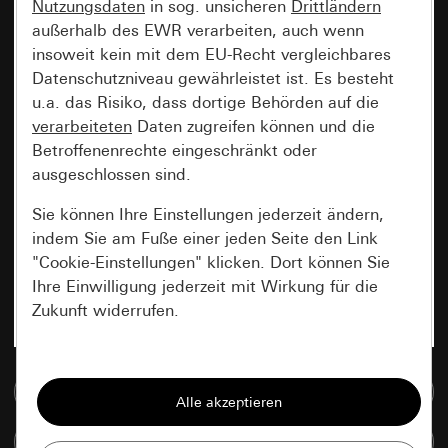
Nutzungsdaten
in sog. unsicheren
Drittländern
außerhalb des EWR verarbeiten, auch wenn
insoweit kein mit dem EU-Recht vergleichbares
Datenschutzniveau gewährleistet ist. Es besteht
u.a. das Risiko, dass dortige Behörden auf die
verarbeiteten
Daten zugreifen können und die
Betroffenenrechte eingeschränkt oder
ausgeschlossen sind.
Sie können Ihre Einstellungen jederzeit ändern,
indem Sie am Fuße einer jeden Seite den Link
"Cookie-Einstellungen" klicken. Dort können Sie
Ihre Einwilligung jederzeit mit Wirkung für die
Zukunft widerrufen.
Essenziell
Zur Mediadatenbank
Alle Cookies, die wir benötigen um Ihnen die
Seite anzeigen zu können.
Artikel vergleichen