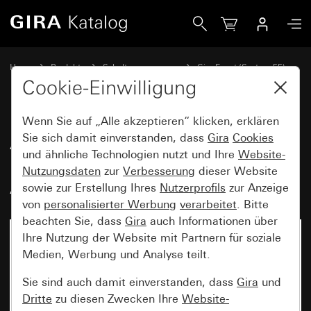
Gira Abdeckrahmen Gira Event Klar Braun mit Zwischenrah
Home
Produkte
Schalterprogramme
Gira Event (System 55)
Gira Event
Cookie-Einwilligung
Wenn Sie auf „Alle akzeptieren“ klicken, erklären
Abdeckrahmen Gira Event Klar
Sie sich damit einverstanden, dass
Gira
Cookies
und ähnliche Technologien nutzt und Ihre
Website-
Braun mit Zwischenrahmen
Nutzungsdaten
zur
Verbesserung
dieser Website
Anthrazit
sowie zur Erstellung Ihres
Nutzerprofils
zur Anzeige
von
personalisierter Werbung
verarbeitet
. Bitte
beachten Sie, dass
Gira
auch Informationen über
Ihre Nutzung der Website mit Partnern für soziale
Medien, Werbung und Analyse teilt.
Sie sind auch damit einverstanden, dass
Gira
und
Dritte
zu diesen Zwecken Ihre
Website-