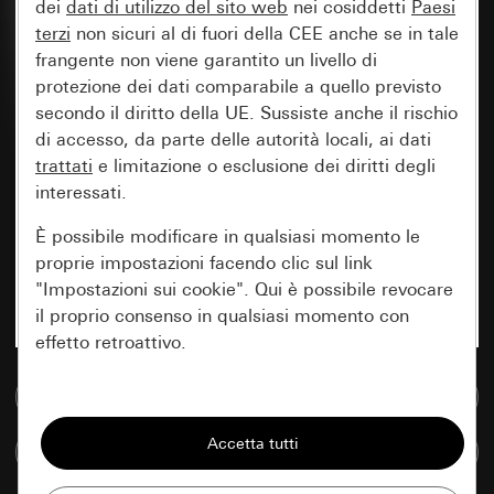
dei
dati di utilizzo del sito web
nei cosiddetti
Paesi
terzi
non sicuri al di fuori della CEE anche se in tale
frangente non viene garantito un livello di
protezione dei dati comparabile a quello previsto
secondo il diritto della UE. Sussiste anche il rischio
di accesso, da parte delle autorità locali, ai dati
trattati
e limitazione o esclusione dei diritti degli
interessati.
È possibile modificare in qualsiasi momento le
proprie impostazioni facendo clic sul link
"Impostazioni sui cookie". Qui è possibile revocare
il proprio consenso in qualsiasi momento con
effetto retroattivo.
Vai alla banca dati multimediale
Essenziali
Tutti i cookie necessari per poter mostrare la
Confronta articoli
pagina.