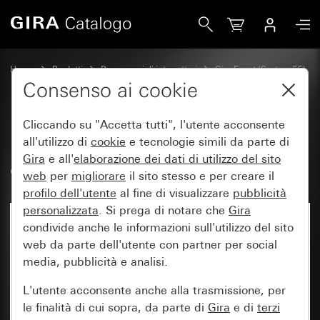
Gira Placca Gira Event Clear marrone con placca intermedia
Home
Prodotti
Programmi di interruttori
Gira Event (System 55)
Gira Event
Consenso ai cookie
Cliccando su "Accetta tutti", l'utente acconsente
Placca Gira Event Clear marrone
all'utilizzo di
cookie
e tecnologie simili da parte di
Gira
e all'
elaborazione dei
dati di utilizzo del sito
con placca intermedia antracite
web
per
migliorare
il sito stesso e per creare il
profilo dell'utente
al fine di visualizzare
pubblicità
personalizzata
. Si prega di notare che
Gira
condivide anche le informazioni sull'utilizzo del sito
web da parte dell'utente con partner per social
media, pubblicità e analisi.
L'utente acconsente anche alla trasmissione, per
le finalità di cui sopra, da parte di
Gira
e di
terzi