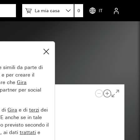
La mia casa
0
IT
 simili da parte di
 e per creare il
tare che
Gira
 partner per social
e di
Gira
e di
terzi
dei
EE anche se in tale
lo previsto secondo il
, ai dati
trattati
e