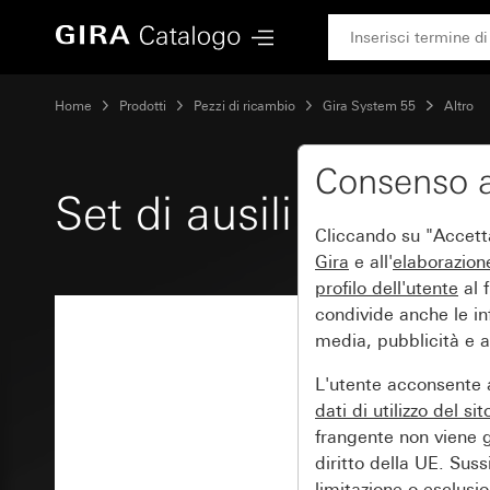
Gira Set di ausili di centraggio
Home
Prodotti
Pezzi di ricambio
Gira System 55
Altro
Consenso a
Set di ausili di centr
Cliccando su "Accetta 
Gira
e all'
elaborazion
profilo dell'utente
al f
condivide anche le inf
media, pubblicità e an
L'utente acconsente a
dati di utilizzo del si
frangente non viene g
diritto della UE. Suss
limitazione o esclusion