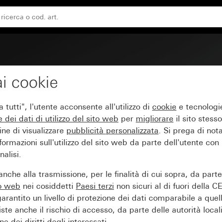
i cookie
aggio
tutti", l'utente acconsente all'utilizzo di
cookie
e tecnologie
e dei
dati di utilizzo del sito web
per
migliorare
il sito stesso
ine di visualizzare
pubblicità personalizzata
. Si prega di no
ormazioni sull'utilizzo del sito web da parte dell'utente con
alisi.
nche alla trasmissione, per le finalità di cui sopra, da part
to web
nei cosiddetti
Paesi terzi
non sicuri al di fuori della C
arantito un livello di protezione dei dati comparabile a quel
iste anche il rischio di accesso, da parte delle autorità locali
e dei diritti degli interessati.