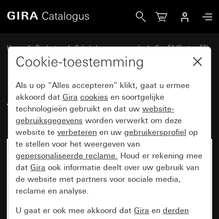
Gira Afdekraam Gira E1 zuiver wit mat
Home
Producten
Schakelaarprogramma’s
Gira E1 (System 55)
Afdekraam Gira E1
Cookie-toestemming
Als u op “Alles accepteren” klikt, gaat u ermee
Afdekraam Gira E1 zuiver wit
akkoord dat
Gira
cookies
en soortgelijke
technologieën gebruikt en dat uw
website-
mat
gebruiksgegevens
worden verwerkt om deze
website te
verbeteren
en uw
gebruikersprofiel
op
te stellen voor het weergeven van
gepersonaliseerde reclame.
Houd er rekening mee
dat
Gira
ook informatie deelt over uw gebruik van
de website met partners voor sociale media,
reclame en analyse.
U gaat er ook mee akkoord dat
Gira
en
derden