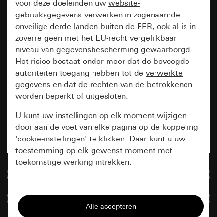
voor deze doeleinden uw
website-
gebruiksgegevens
verwerken in zogenaamde
onveilige
derde landen
buiten de EER, ook al is in
zoverre geen met het EU-recht vergelijkbaar
niveau van gegevensbescherming gewaarborgd.
Het risico bestaat onder meer dat de bevoegde
autoriteiten toegang hebben tot de
verwerkte
gegevens en dat de rechten van de betrokkenen
worden beperkt of uitgesloten.
U kunt uw instellingen op elk moment wijzigen
door aan de voet van elke pagina op de koppeling
'cookie-instellingen' te klikken. Daar kunt u uw
toestemming op elk gewenst moment met
toekomstige werking intrekken.
Naar de mediadatabase
Essentieel
Artikelen verglijken
Alle cookies die wij nodig hebben om de
pagina te kunnen weergeven.