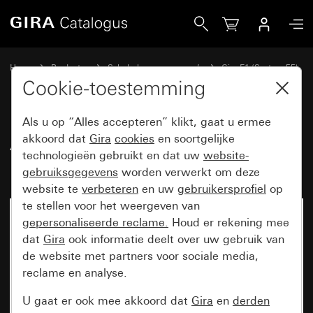
Gira Afdekraam Gira E1 zuiver wit mat
Home
Producten
Schakelaarprogramma’s
Gira E1 (System 55)
Afdekraam Gira E1
Cookie-toestemming
Als u op “Alles accepteren” klikt, gaat u ermee
Afdekraam Gira E1 zuiver wit
akkoord dat
Gira
cookies
en soortgelijke
technologieën gebruikt en dat uw
website-
mat
gebruiksgegevens
worden verwerkt om deze
website te
verbeteren
en uw
gebruikersprofiel
op
te stellen voor het weergeven van
gepersonaliseerde reclame.
Houd er rekening mee
dat
Gira
ook informatie deelt over uw gebruik van
de website met partners voor sociale media,
reclame en analyse.
U gaat er ook mee akkoord dat
Gira
en
derden