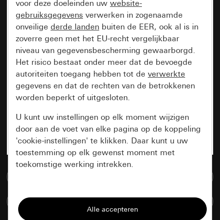
voor deze doeleinden uw
website-
gebruiksgegevens
verwerken in zogenaamde
onveilige
derde landen
buiten de EER, ook al is in
zoverre geen met het EU-recht vergelijkbaar
niveau van gegevensbescherming gewaarborgd.
Het risico bestaat onder meer dat de bevoegde
autoriteiten toegang hebben tot de
verwerkte
gegevens en dat de rechten van de betrokkenen
worden beperkt of uitgesloten.
U kunt uw instellingen op elk moment wijzigen
door aan de voet van elke pagina op de koppeling
'cookie-instellingen' te klikken. Daar kunt u uw
toestemming op elk gewenst moment met
toekomstige werking intrekken.
Naar de mediadatabase
Essentieel
Artikelen verglijken
Alle cookies die wij nodig hebben om de
pagina te kunnen weergeven.