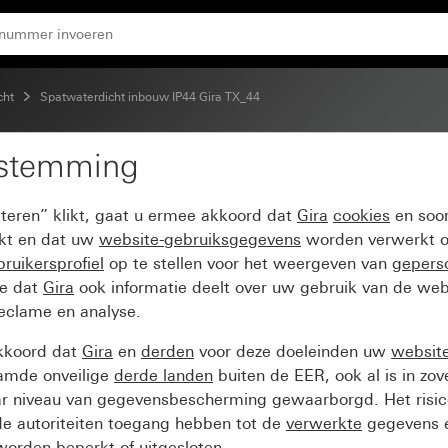
trolevenster Wisselcontact 1-polig
cht
Spatwaterdicht inbouw IP44 Gira TX_44
estemming
0 V~ met rechtstaande 
pteren” klikt, gaat u ermee akkoord dat
Gira
cookies
en soor
elcontact 1-polig
ikt en dat uw
website-gebruiksgegevens
worden verwerkt o
ruikersprofiel
op te stellen voor het weergeven van
gepers
ee dat
Gira
ook informatie deelt over uw gebruik van de web
reclame en analyse.
kkoord dat
Gira
en
derden
voor deze doeleinden uw
websit
amde onveilige
derde landen
buiten de EER, ook al is in zo
ar niveau van gegevensbescherming gewaarborgd. Het risic
e autoriteiten toegang hebben tot de
verwerkte
gegevens e
orden beperkt of uitgesloten.