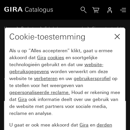
Gira Drukcontact 10 A 250 V~ met rechtstaande wip en con
Home
Producten
Schakelaarprogramma’s
Gira spatwaterdicht
Spatwaterdicht inbouw IP44 Gira TX_44
Cookie-toestemming
Als u op “Alles accepteren” klikt, gaat u ermee
Drukcontact 10 A 250 V~ met
akkoord dat
Gira
cookies
en soortgelijke
technologieën gebruikt en dat uw
website-
rechtstaande wip en
gebruiksgegevens
worden verwerkt om deze
controlevenster Wisselcontact 1-
website te
verbeteren
en uw
gebruikersprofiel
op
polig
te stellen voor het weergeven van
gepersonaliseerde reclame.
Houd er rekening mee
dat
Gira
ook informatie deelt over uw gebruik van
de website met partners voor sociale media,
Niet meer beschikbaar
reclame en analyse.
U gaat er ook mee akkoord dat
Gira
en
derden