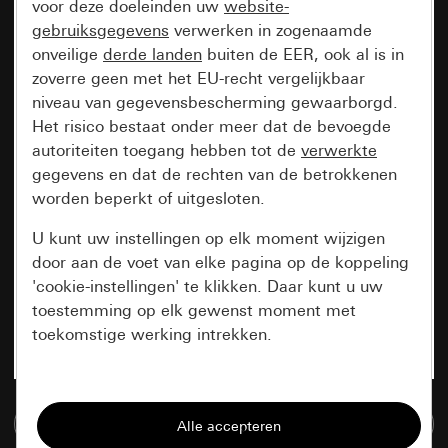
voor deze doeleinden uw
website-
gebruiksgegevens
verwerken in zogenaamde
onveilige
derde landen
buiten de EER, ook al is in
zoverre geen met het EU-recht vergelijkbaar
niveau van gegevensbescherming gewaarborgd.
Het risico bestaat onder meer dat de bevoegde
autoriteiten toegang hebben tot de
verwerkte
gegevens en dat de rechten van de betrokkenen
worden beperkt of uitgesloten.
U kunt uw instellingen op elk moment wijzigen
door aan de voet van elke pagina op de koppeling
'cookie-instellingen' te klikken. Daar kunt u uw
toestemming op elk gewenst moment met
toekomstige werking intrekken.
Essentieel
Naar de mediadatabase
Alle cookies die wij nodig hebben om de
pagina te kunnen weergeven.