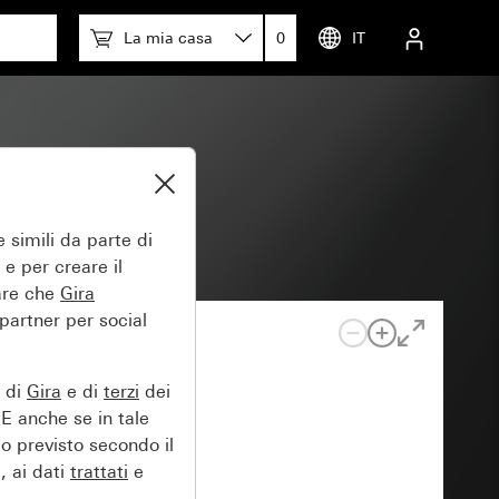
La mia casa
0
IT
li
 simili da parte di
 e per creare il
tare che
Gira
 partner per social
e di
Gira
e di
terzi
dei
EE anche se in tale
lo previsto secondo il
, ai dati
trattati
e