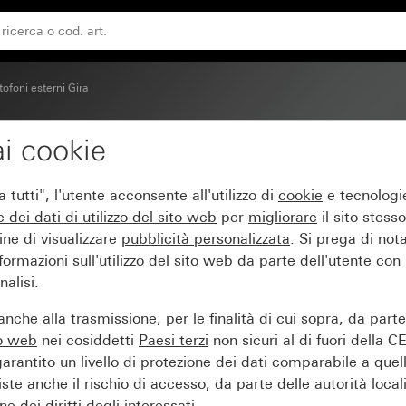
tofoni esterni Gira
i cookie
 filo System 106 3 modu
tutti", l'utente acconsente all'utilizzo di
cookie
e tecnologie
e dei
dati di utilizzo del sito web
per
migliorare
il sito stesso
ine di visualizzare
pubblicità personalizzata
. Si prega di no
ormazioni sull'utilizzo del sito web da parte dell'utente con
alisi.
nche alla trasmissione, per le finalità di cui sopra, da part
to web
nei cosiddetti
Paesi terzi
non sicuri al di fuori della C
arantito un livello di protezione dei dati comparabile a quel
iste anche il rischio di accesso, da parte delle autorità locali
e dei diritti degli interessati.