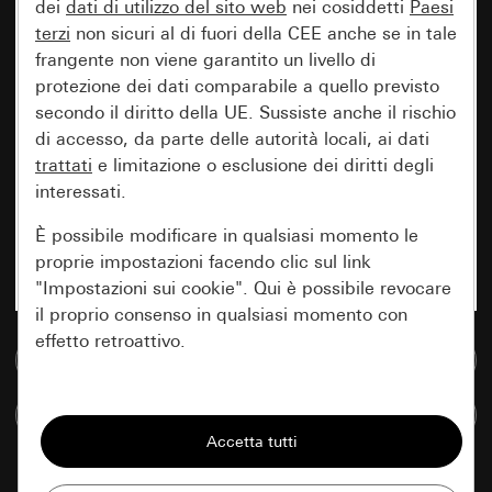
dei
dati di utilizzo del sito web
nei cosiddetti
Paesi
terzi
non sicuri al di fuori della CEE anche se in tale
frangente non viene garantito un livello di
protezione dei dati comparabile a quello previsto
secondo il diritto della UE. Sussiste anche il rischio
di accesso, da parte delle autorità locali, ai dati
trattati
e limitazione o esclusione dei diritti degli
interessati.
È possibile modificare in qualsiasi momento le
proprie impostazioni facendo clic sul link
"Impostazioni sui cookie". Qui è possibile revocare
il proprio consenso in qualsiasi momento con
effetto retroattivo.
Vai alla banca dati multimediale
Essenziali
Confronta articoli
Tutti i cookie necessari per poter mostrare la
pagina.