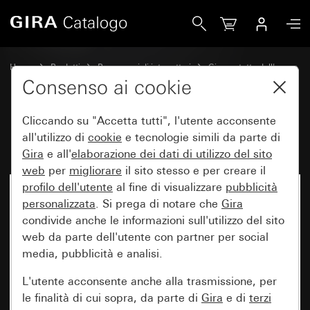
Gira Bilanciere con simbolo Luce
Home
Prodotti
Programmi di interruttori
Gira protetto dall'acqua
Protezione dall'acqua da incasso IP44 Gira TX_44
Consenso ai cookie
Cliccando su "Accetta tutti", l'utente acconsente
Bilanciere con simbolo Luce
all'utilizzo di
cookie
e tecnologie simili da parte di
Gira
e all'
elaborazione dei
dati di utilizzo del sito
web
per
migliorare
il sito stesso e per creare il
profilo dell'utente
al fine di visualizzare
pubblicità
personalizzata
. Si prega di notare che
Gira
condivide anche le informazioni sull'utilizzo del sito
web da parte dell'utente con partner per social
media, pubblicità e analisi.
L'utente acconsente anche alla trasmissione, per
le finalità di cui sopra, da parte di
Gira
e di
terzi