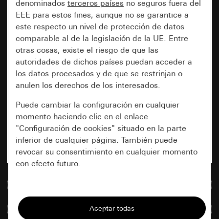
denominados
terceros países
no seguros fuera del
EEE para estos fines, aunque no se garantice a
este respecto un nivel de protección de datos
comparable al de la legislación de la UE. Entre
otras cosas, existe el riesgo de que las
autoridades de dichos países puedan acceder a
los datos
procesados
y de que se restrinjan o
anulen los derechos de los interesados.
Puede cambiar la configuración en cualquier
momento haciendo clic en el enlace
"Configuración de cookies" situado en la parte
inferior de cualquier página. También puede
revocar su consentimiento en cualquier momento
con efecto futuro.
Ir a la base de datos de medios
Esenciales
Todas las cookies que necesitamos para
Comparar artículos
poder mostrarle la página.