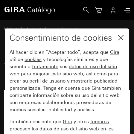
Gira Tecla basculante con símbolo Luz
Inicio
Productos
Gamas de interruptores
Protegido del agua de Gira
Consentimiento de cookies
Protección contra el agua, empotrable, IP44 Gira TX_44
Al hacer clic en “Aceptar todo”, acepta que
Gira
utilice
cookies
y tecnologías similares y que
Tecla basculante con símbolo
someta a
tratamiento
sus
datos de uso del sitio
web
para
mejorar
este sitio web, así como para
Luz
crear su
perfil de usuario
y mostrarle
publicidad
personalizada
. Tenga en cuenta que
Gira
también
comparte información sobre su uso del sitio web
con empresas colaboradoras proveedoras de
medios sociales, publicidad y análisis.
También consiente que
Gira
y otros
terceros
procesen
los datos de uso del
sitio web en los