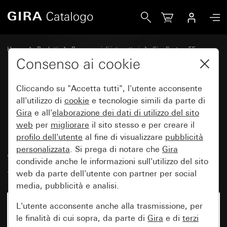
Gira Presa doppia SCHUKO 16 A 250 V~ con maggiore protezio
Home
Prodotti
Programmi di interruttori
Gira System 55
Prese
Consenso ai cookie
Cliccando su "Accetta tutti", l'utente acconsente
Presa doppia SCHUKO
all'utilizzo di
cookie
e tecnologie simili da parte di
Gira
e all'
elaborazione dei
dati di utilizzo del sito
16 A 250 V~ con maggiore
web
per
migliorare
il sito stesso e per creare il
protezione contro i contatti
profilo dell'utente
al fine di visualizzare
pubblicità
accidentali (Safety Plus) per
personalizzata
. Si prega di notare che
Gira
condivide anche le informazioni sull'utilizzo del sito
scatola da incasso 1,5 moduli
web da parte dell'utente con partner per social
media, pubblicità e analisi.
L'utente acconsente anche alla trasmissione, per
le finalità di cui sopra, da parte di
Gira
e di
terzi