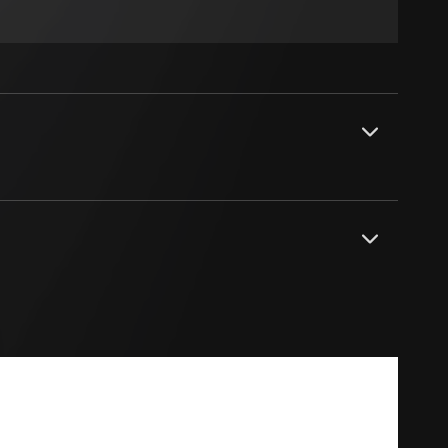
sung
sucht, Datum und
andort
r, Endgerät
e unter
 Kopie zu erfragen
 Kopie zu erfragen
r Informationen und
ätedosen Attema UK 40 und Typ H 140 von
erung
PDF
tz (Safety Plus) gemäß DIN VDE 0620-1.
sung
sucht, Datum und
andort