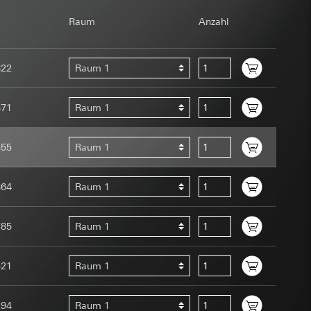
om Betreiber
Raum
Anzahl
822
Raum 1
371
Raum 1
555
Raum 1
e unter
Menschen oder
uration im Rahmen
364
Raum 1
t ein
uf der Website, vom
 eingeben)
 Kopie zu erfragen
785
Raum 1
site, vom Nutzer
hs auf der
521
Raum 1
n Gira Marketing-
294
Raum 1