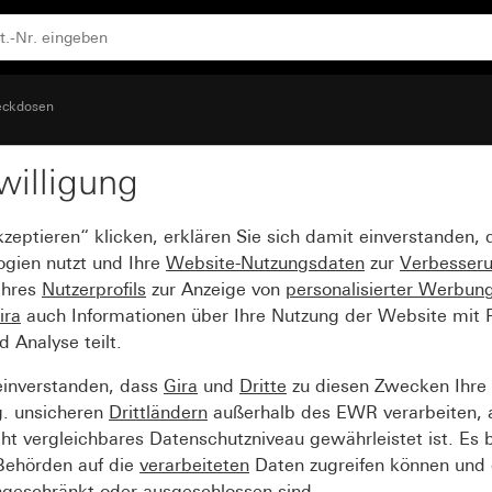
rührungsschutz (Safety Plus) für Unterputz-Gerätedose 1,
eckdosen
willigung
dose 16 A 250 V~ mit
kzeptieren“ klicken, erklären Sie sich damit einverstanden,
fety Plus) für Unterput
ogien nutzt und Ihre
Website-Nutzungsdaten
zur
Verbesser
Ihres
Nutzerprofils
zur Anzeige von
personalisierter Werbun
ira
auch Informationen über Ihre Nutzung der Website mit Pa
Analyse teilt.
einverstanden, dass
Gira
und
Dritte
zu diesen Zwecken Ihre
g. unsicheren
Drittländern
außerhalb des EWR verarbeiten, 
t vergleichbares Datenschutzniveau gewährleistet ist. Es b
 Behörden auf die
verarbeiteten
Daten zugreifen können und 
ngeschränkt oder ausgeschlossen sind.