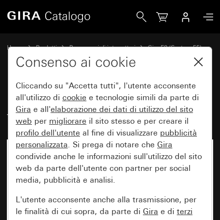
Gira Placca Gira E2 con campo per targhetta nero opaco (ve
Home
Prodotti
Programmi di interruttori
Gira E2 (System 55)
Placca Gira E2 con campo per targhetta
Consenso ai cookie
Cliccando su "Accetta tutti", l'utente acconsente
Placca Gira E2 con campo per
all'utilizzo di
cookie
e tecnologie simili da parte di
Gira
e all'
elaborazione dei
dati di utilizzo del sito
targhetta nero opaco (verniciato)
web
per
migliorare
il sito stesso e per creare il
profilo dell'utente
al fine di visualizzare
pubblicità
personalizzata
. Si prega di notare che
Gira
condivide anche le informazioni sull'utilizzo del sito
web da parte dell'utente con partner per social
media, pubblicità e analisi.
L'utente acconsente anche alla trasmissione, per
le finalità di cui sopra, da parte di
Gira
e di
terzi