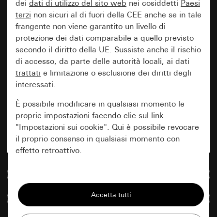
dei
dati di utilizzo del sito web
nei cosiddetti
Paesi
terzi
non sicuri al di fuori della CEE anche se in tale
frangente non viene garantito un livello di
protezione dei dati comparabile a quello previsto
secondo il diritto della UE. Sussiste anche il rischio
di accesso, da parte delle autorità locali, ai dati
trattati
e limitazione o esclusione dei diritti degli
interessati.
È possibile modificare in qualsiasi momento le
proprie impostazioni facendo clic sul link
"Impostazioni sui cookie". Qui è possibile revocare
il proprio consenso in qualsiasi momento con
effetto retroattivo.
Vai alla banca dati multimediale
Essenziali
Tutti i cookie necessari per poter mostrare la
Confronta articoli
pagina.