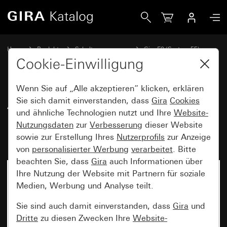
Gira Abdeckrahmen Gira E2 mit Beschriftungsfeld Schwarz m
Home
Produkte
Schalterprogramme
Gira E2 (System 55)
Abdeckrahmen Gira E2 mit Beschriftungsfeld
Cookie-Einwilligung
Wenn Sie auf „Alle akzeptieren“ klicken, erklären
Abdeckrahmen Gira E2 mit
Sie sich damit einverstanden, dass
Gira
Cookies
und ähnliche Technologien nutzt und Ihre
Website-
Beschriftungsfeld Schwarz matt
Nutzungsdaten
zur
Verbesserung
dieser Website
(lackiert)
sowie zur Erstellung Ihres
Nutzerprofils
zur Anzeige
von
personalisierter Werbung
verarbeitet
. Bitte
beachten Sie, dass
Gira
auch Informationen über
Ihre Nutzung der Website mit Partnern für soziale
Medien, Werbung und Analyse teilt.
Sie sind auch damit einverstanden, dass
Gira
und
Dritte
zu diesen Zwecken Ihre
Website-