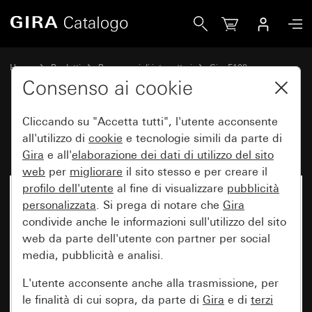
Gira Placca bianco puro brillante
Home
Prodotti
Programmi di interruttori
Gira F100
Placca Gira F100
Consenso ai cookie
Cliccando su "Accetta tutti", l'utente acconsente
Placca bianco puro brillante
all'utilizzo di
cookie
e tecnologie simili da parte di
Gira
e all'
elaborazione dei
dati di utilizzo del sito
web
per
migliorare
il sito stesso e per creare il
profilo dell'utente
al fine di visualizzare
pubblicità
personalizzata
. Si prega di notare che
Gira
condivide anche le informazioni sull'utilizzo del sito
web da parte dell'utente con partner per social
media, pubblicità e analisi.
L'utente acconsente anche alla trasmissione, per
le finalità di cui sopra, da parte di
Gira
e di
terzi