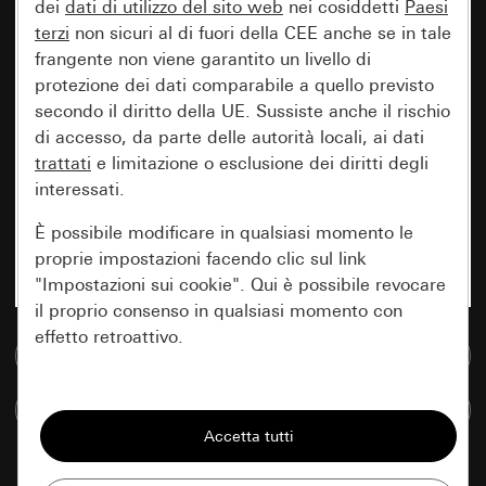
dei
dati di utilizzo del sito web
nei cosiddetti
Paesi
terzi
non sicuri al di fuori della CEE anche se in tale
frangente non viene garantito un livello di
protezione dei dati comparabile a quello previsto
secondo il diritto della UE. Sussiste anche il rischio
di accesso, da parte delle autorità locali, ai dati
trattati
e limitazione o esclusione dei diritti degli
interessati.
È possibile modificare in qualsiasi momento le
proprie impostazioni facendo clic sul link
"Impostazioni sui cookie". Qui è possibile revocare
il proprio consenso in qualsiasi momento con
effetto retroattivo.
Vai alla banca dati multimediale
Essenziali
Confronta articoli
Tutti i cookie necessari per poter mostrare la
pagina.