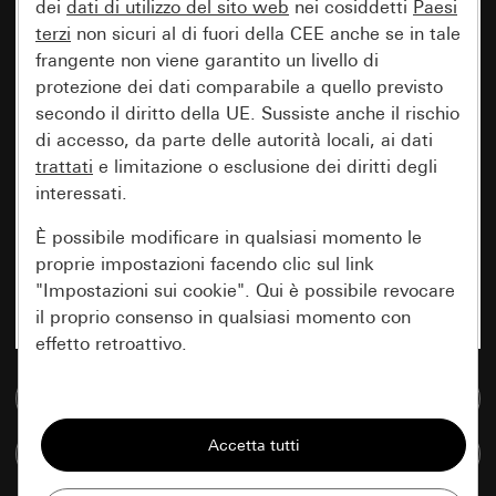
dei
dati di utilizzo del sito web
nei cosiddetti
Paesi
terzi
non sicuri al di fuori della CEE anche se in tale
frangente non viene garantito un livello di
protezione dei dati comparabile a quello previsto
secondo il diritto della UE. Sussiste anche il rischio
di accesso, da parte delle autorità locali, ai dati
trattati
e limitazione o esclusione dei diritti degli
interessati.
È possibile modificare in qualsiasi momento le
proprie impostazioni facendo clic sul link
"Impostazioni sui cookie". Qui è possibile revocare
il proprio consenso in qualsiasi momento con
effetto retroattivo.
Vai alla banca dati multimediale
Essenziali
Tutti i cookie necessari per poter mostrare la
Confronta articoli
pagina.