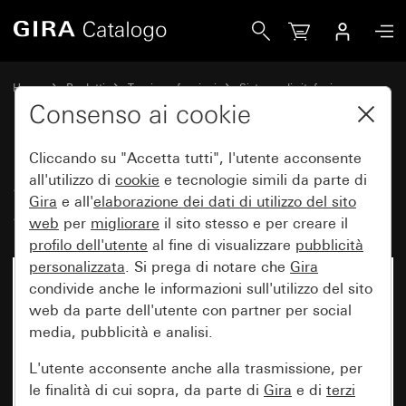
Gira Scatola da incasso a filo System 106 5 moduli
Home
Prodotti
Tecnica e funzioni
Sistema di citofonia
Citofoni esterni Gira
Consenso ai cookie
Cliccando su "Accetta tutti", l'utente acconsente
Scatola da incasso a filo
all'utilizzo di
cookie
e tecnologie simili da parte di
Gira
e all'
elaborazione dei
dati di utilizzo del sito
System 106 5 moduli
web
per
migliorare
il sito stesso e per creare il
profilo dell'utente
al fine di visualizzare
pubblicità
personalizzata
. Si prega di notare che
Gira
condivide anche le informazioni sull'utilizzo del sito
web da parte dell'utente con partner per social
media, pubblicità e analisi.
L'utente acconsente anche alla trasmissione, per
le finalità di cui sopra, da parte di
Gira
e di
terzi