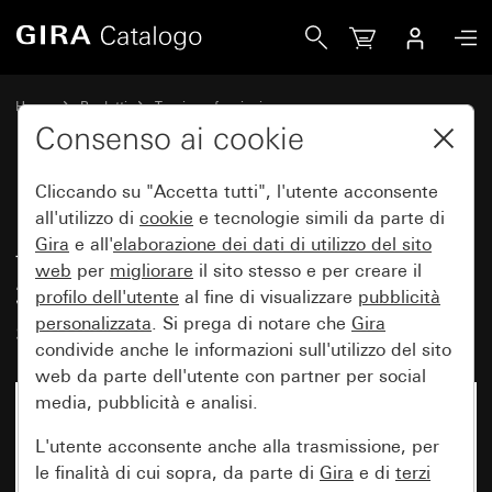
Gira Modulo regolatore della temperatura ambiente Syste
Home
Prodotti
Tecnica e funzioni
System 3000 DALI, elttronica varia
Gira System 3000
Consenso ai cookie
Cliccando su "Accetta tutti", l'utente acconsente
Modulo regolatore della
all'utilizzo di
cookie
e tecnologie simili da parte di
Gira
e all'
elaborazione dei
dati di utilizzo del sito
temperatura ambiente System
web
per
migliorare
il sito stesso e per creare il
3000 con collegamento per
profilo dell'utente
al fine di visualizzare
pubblicità
sensore
personalizzata
. Si prega di notare che
Gira
condivide anche le informazioni sull'utilizzo del sito
web da parte dell'utente con partner per social
media, pubblicità e analisi.
L'utente acconsente anche alla trasmissione, per
le finalità di cui sopra, da parte di
Gira
e di
terzi