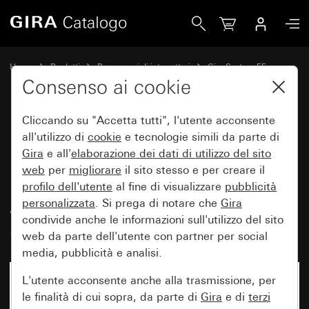
Gira Presa con contatto di terra 16 A 250 V~ con maggiore p
Home
Prodotti
Programmi di interruttori
Gira System 55
Prese
Consenso ai cookie
Cliccando su "Accetta tutti", l'utente acconsente
Presa con contatto di terra
all'utilizzo di
cookie
e tecnologie simili da parte di
Gira
e all'
elaborazione dei
dati di utilizzo del sito
16 A 250 V~ con maggiore
web
per
migliorare
il sito stesso e per creare il
protezione contro i contatti
profilo dell'utente
al fine di visualizzare
pubblicità
accidentali (Safety Plus)
personalizzata
. Si prega di notare che
Gira
condivide anche le informazioni sull'utilizzo del sito
System 55
web da parte dell'utente con partner per social
media, pubblicità e analisi.
L'utente acconsente anche alla trasmissione, per
le finalità di cui sopra, da parte di
Gira
e di
terzi