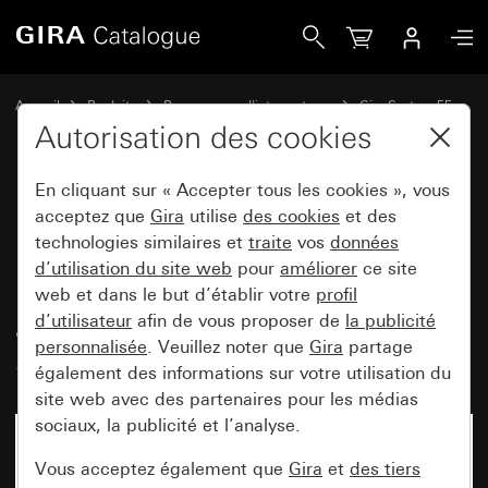
Gira Prise avec broche mise à la terre 16 A 250 V~ et prote
Accueil
Produits
Programmes d'interrupteurs
Gira System 55
Prises
Autorisation des cookies
En cliquant sur « Accepter tous les cookies », vous
Prise avec broche mise à la terre
acceptez que
Gira
utilise
des cookies
et des
technologies similaires et
traite
vos
données
16 A 250 V~ et protection
d’utilisation du site web
pour
améliorer
ce site
renforcée contre les contacts
web et dans le but d’établir votre
profil
accidentels (Safety Plus)
d’utilisateur
afin de vous proposer de
la publicité
personnalisée
. Veuillez noter que
Gira
partage
System 55
également des informations sur votre utilisation du
site web avec des partenaires pour les médias
sociaux, la publicité et l’analyse.
Vous acceptez également que
Gira
et
des tiers