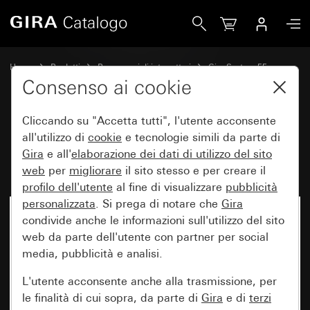
Gira Bilanciere con simbolo e campo per targhetta Campan
Home
Prodotti
Programmi di interruttori
Gira System 55
Comando a interruttore e a pulsante
Consenso ai cookie
Cliccando su "Accetta tutti", l'utente acconsente
Bilanciere con simbolo e campo
all'utilizzo di
cookie
e tecnologie simili da parte di
Gira
e all'
elaborazione dei
dati di utilizzo del sito
per targhetta Campanello
web
per
migliorare
il sito stesso e per creare il
profilo dell'utente
al fine di visualizzare
pubblicità
personalizzata
. Si prega di notare che
Gira
condivide anche le informazioni sull'utilizzo del sito
web da parte dell'utente con partner per social
media, pubblicità e analisi.
L'utente acconsente anche alla trasmissione, per
le finalità di cui sopra, da parte di
Gira
e di
terzi