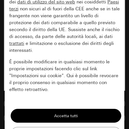
dei
dati di utilizzo del sito web
nei cosiddetti
Paesi
terzi
non sicuri al di fuori della CEE anche se in tale
frangente non viene garantito un livello di
protezione dei dati comparabile a quello previsto
secondo il diritto della UE. Sussiste anche il rischio
di accesso, da parte delle autorità locali, ai dati
trattati
e limitazione o esclusione dei diritti degli
interessati.
È possibile modificare in qualsiasi momento le
proprie impostazioni facendo clic sul link
"Impostazioni sui cookie". Qui è possibile revocare
il proprio consenso in qualsiasi momento con
effetto retroattivo.
Vai alla banca dati multimediale
Essenziali
Tutti i cookie necessari per poter mostrare la
Confronta articoli
pagina.