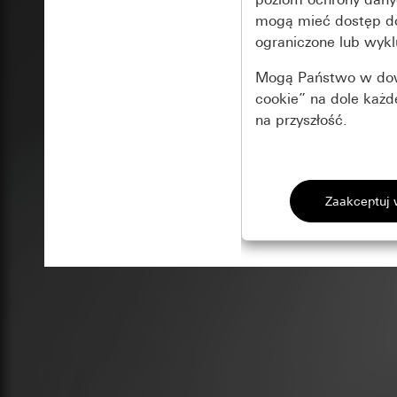
mogą mieć dostęp 
ograniczone lub wykl
Mogą Państwo w dowo
cookie” na dole każ
na przyszłość.
Podstawowe 
Wszystkie pliki coo
Gira Session
Poprawa dzia
Cele przetwarzania
Zastosowanie plików
Strona klientów 
internetowej oraz of
Strona klientów 
użytkowników
Matomo
Marketing
Kategorie danych 
Cele przetwarzania
Strona klientów 
Aby być w stanie r
Kategorie danych 
Strona klientów