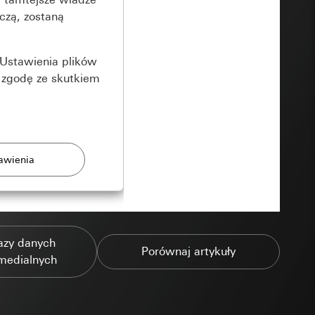
czą, zostaną
Ustawienia plików
 zgodę ze skutkiem
rony
azy danych
zonych przez
Porównaj artykuły
medialnych
ządzenie końcowe
e produkty.
użytkownika,
es pocztowy i adres