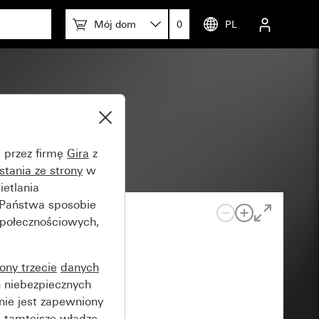
Mój dom
0
PL
onek
e przez firmę
Gira
z
stania ze strony
w
etlania
 Państwa sposobie
społecznościowych,
rony trzecie
danych
 niebezpiecznych
nie jest zapewniony
 tamtejsze władze