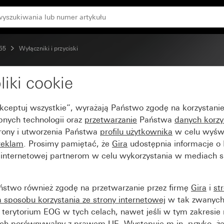
 55
Wyłączniki i przyciski
liki cookie
 i polem opisowym Dzw
Akceptuj wszystkie”, wyrażają Państwo zgodę na korzystani
bnych technologii oraz
przetwarzanie
Państwa
danych korzy
trony i utworzenia Państwa
profilu użytkownika
w celu wyświ
reklam
. Prosimy pamiętać, że
Gira
udostępnia informacje o
y internetowej partnerom w celu wykorzystania w mediach 
ństwo również zgodę na przetwarzanie przez firmę
Gira
i
st
sposobu korzystania ze strony internetowej
w tak zwanych
terytorium EOG w tych celach, nawet jeśli w tym zakresie 
ch porównywalny z prawem UE. Występuje m.in. ryzyko, że