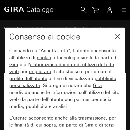
Gira Bilanciere con simbolo Luce
Home
Prodotti
Programmi di interruttori
Gira protetto dall'acqua
Protezione dall'acqua da incasso IP44 Gira TX_44
Consenso ai cookie
Cliccando su "Accetta tutti", l'utente acconsente
Bilanciere con simbolo Luce
all'utilizzo di
cookie
e tecnologie simili da parte di
Gira
e all'
elaborazione dei
dati di utilizzo del sito
web
per
migliorare
il sito stesso e per creare il
profilo dell'utente
al fine di visualizzare
pubblicità
personalizzata
. Si prega di notare che
Gira
condivide anche le informazioni sull'utilizzo del sito
web da parte dell'utente con partner per social
media, pubblicità e analisi.
L'utente acconsente anche alla trasmissione, per
le finalità di cui sopra, da parte di
Gira
e di
terzi