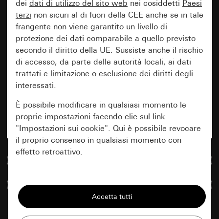
dei
dati di utilizzo del sito web
nei cosiddetti
Paesi
terzi
non sicuri al di fuori della CEE anche se in tale
frangente non viene garantito un livello di
protezione dei dati comparabile a quello previsto
secondo il diritto della UE. Sussiste anche il rischio
di accesso, da parte delle autorità locali, ai dati
trattati
e limitazione o esclusione dei diritti degli
interessati.
È possibile modificare in qualsiasi momento le
proprie impostazioni facendo clic sul link
"Impostazioni sui cookie". Qui è possibile revocare
il proprio consenso in qualsiasi momento con
effetto retroattivo.
Vai alla banca dati multimediale
Essenziali
Confronta articoli
Tutti i cookie necessari per poter mostrare la
pagina.