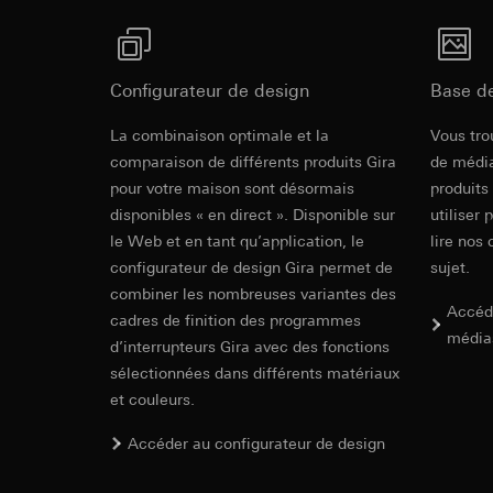
souris effectués 
Catégories de donn
concerné, adress
référence et horod
Base juridique et, l
Base juridique et, l
Utilisation du se
Utilisation du se
Configurateur de design
Base d
Traitement ultér
Traitement ultér
La combinaison optimale et la
Vous tro
Destinataire:
Vimeo
Destinataire:
comparaison de différents produits Gira
de média
Transfert vers un pa
Services interne
pour votre maison sont désormais
produits
Pays tiers : USA
LinkedIn Irelan
disponibles « en direct ». Disponible sur
utiliser 
Décision d’adéqu
Transfert vers un pa
contact du point
le Web et en tant qu’application, le
lire nos 
En ce qui concerne 
configurateur de design Gira permet de
sujet.
nous vous renvoyons
Durée de vie du coo
combiner les nombreuses variantes des
Durée de vie du coo
Accéd
cadres de finition des programmes
Hotjar
média
d’interrupteurs Gira avec des fonctions
Google Ads (
Finalités du traite
sélectionnées dans différents matériaux
sélectionnées. Cela
Finalités du traite
et couleurs.
cliquent, comment il
campagnes. Google A
des plates-formes d
Catégories de donn
Accéder au configurateur de design
numériques, et pour
Base juridique et, l
Catégories de donn
Utilisation du se