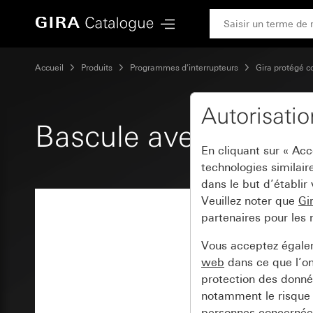
Gira Bascule avec symbole Lumière
Accueil
Produits
Programmes d'interrupteurs
Gira protégé c
Autorisati
Bascule avec symbol
En cliquant sur « Ac
technologies similair
dans le but d’établir
Veuillez noter que
Gi
partenaires pour les 
Vous acceptez égal
web
dans ce que l’o
protection des donnée
notamment le risque 
personnes concernées