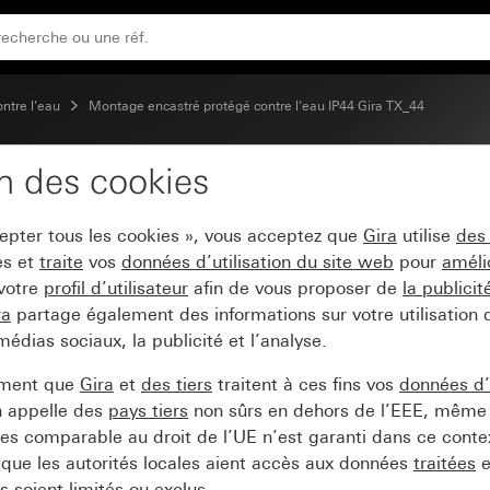
ontre l'eau
Montage encastré protégé contre l'eau IP44 Gira TX_44
on des cookies
e Lumière
cepter tous les cookies », vous acceptez que
Gira
utilise
des
es et
traite
vos
données d’utilisation du site web
pour
améli
 votre
profil d’utilisateur
afin de vous proposer de
la publici
ra
partage également des informations sur votre utilisation
médias sociaux, la publicité et l’analyse.
ement que
Gira
et
des tiers
traitent à ces fins vos
données d’u
n appelle des
pays tiers
non sûrs en dehors de l’EEE, même 
s comparable au droit de l’UE n’est garanti dans ce context
que les autorités locales aient accès aux données
traitées
e
 soient limités ou exclus.