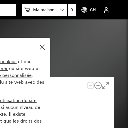
Ma maison
0
CH
 cookies
et des
orer
ce site web et
té personnalisée
.
 du site web avec des
tilisation du site
si aucun niveau de
e. Il existe
t que les droits des