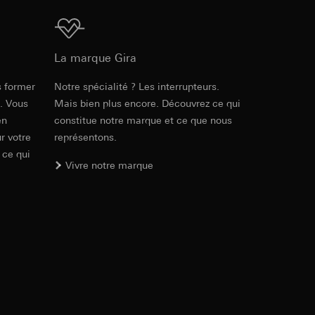
ur le site web
 adresse IP, URL de
Téléchargement
La marque Gira
int a du RGPD
int a du RGPD
s former
Notre spécialité ? Les interrupteurs.
e. Vous
Mais bien plus encore. Découvrez ce qui
en
constitue notre marque et ce que nous
r votre
représentons.
 à demander au
l à des pays tiers.
a du RGPD
 ce qui
tiers par LinkedIn,
Vivre notre marque
al/privacy-policy
ermique de pages
ous voyons où ils
 succès des
sur des sites web,
s-formes
, site web visité,