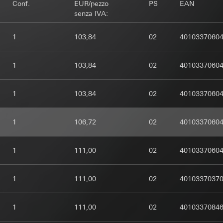
e.
izio: § 25 par. 1 pag. 1 TDDDG (legge tedesca sulla protezione dei dati
Conf.
EUR/pezzo
PS
EAN
. f GDPR
i e dei media)
rsonali:
Indirizzo IP (anonimizzato)
senza IVA:
mi perseguiti: vedi finalità del trattamento dei dati
ssivo dei dati personali: art. 6 par. 1 lett. a GDPR
eressi legittimi perseguiti:
izio: § 25 par. 1 pag. 1 TDDDG (legge tedesca sulla protezione dei dati
 interni, nella misura in cui l'accesso è necessario all'adempimento
 interni, nella misura in cui l'accesso è necessario all'adempimento
1
103,84
02
4010337060
i e dei media)
 un paese terzo:
Nessuno
 un paese terzo:
Nessuno
ssivo dei dati personali: art. 6 par. 1 lett. a GDPR
1
103,84
02
4010337060
 dati per la durata della sessione fino alla chiusura del browser
azione: quando si carica la pagina
 nella misura in cui l'accesso è necessario all'adempimento delle man
azione: in base al consenso
td, Google LLC (USA)
1
103,84
02
4010337060
ent-remember-token
APTCHA
su come Google tratta i vostri dati personali, visitate
safety.google/privacy
ento dei dati:
Serve a mantenere lo stato della configurazione dell'
ento dei dati:
Verifica se l'inserimento dei dati sui siti web è effett
1
106,72
02
4010337060
 un paese terzo:
lizzo di Gira Home Assistant
gramma automatizzato
A
rsonali:
Indirizzo IP, ID della configurazione - un riferimento persona
rsonali:
1
111,00
02
4010337060
completata (personale tecnico selezionato e inserire i dati)
guatezza/garanzie/disposizione di eccezione: clausole contrattuali st
privato: indirizzo IP (anonimizzato), tempo di permanenza sul sito web
e al contatto del punto 1, consenso ai sensi dell'art. 49 par. 1 lett. 
eressi legittimi perseguiti:
menti del mouse effettuati dall'utente
. f GDPR
 commerciale: indirizzo IP (anonimizzato), tempo di permanenza sul si
14 mesi
1
111,00
02
4010337037
enti del mouse effettuati dall'utente, data e ora della visita al sito 
mi perseguiti: vedi finalità del trattamento dei dati
et o URL del sito web richiamato
 interni, nella misura in cui l'accesso è necessario all'adempimento
1
111,00
02
4010337084
eressi legittimi perseguiti:
 un paese terzo:
Nessuno
ento dei dati:
Tracciando l'utilizzo delle offerte Gira, i processi di ma
izio: § 25 par. 1 pag. 1 TDDDG (legge tedesca sulla protezione dei dati