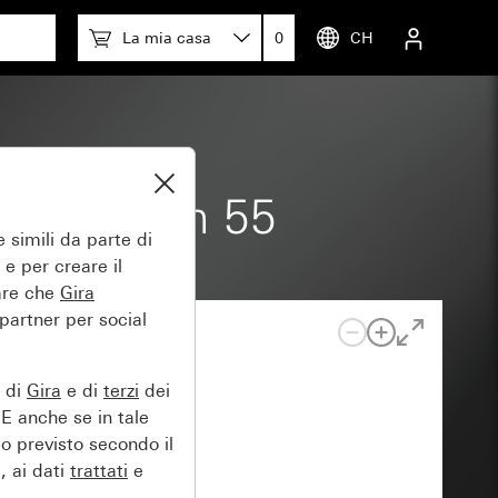
La mia casa
0
CH
uli System 55
 simili da parte di
 e per creare il
tare che
Gira
 partner per social
e di
Gira
e di
terzi
dei
EE anche se in tale
lo previsto secondo il
, ai dati
trattati
e