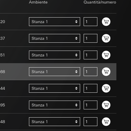
 delle
Ambiente
Quantità/numero
 delle
 delle mansioni
 delle mansioni
420
Stanza 1
437
Stanza 1
sioni
451
Stanza 1
Home Assistant
uato da un essere
468
Stanza 1
le si ha solo quando
444
Stanza 1
andard, copia da
 da parte del
a GDPR
to web da parte del
095
Stanza 1
web in questione,
 delle mansioni
648
Stanza 1
rketing e di vendita
 delle