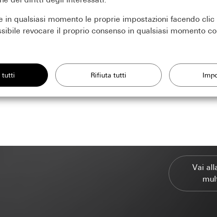
e in qualsiasi momento le proprie impostazioni facendo clic 
ssibile revocare il proprio consenso in qualsiasi momento con
sari per poter mostrare la pagina.
a
 del nostro sito internet e delle offerte
ento dei dati:
tecnologie simili per il miglioramento del nostro sito internet e delle
rivato: utilizzo di tutte le funzionalità del sito basate sulla sessione
 commerciale: autenticazione, preferenze e salvataggio temporaneo d
ento dei dati:
Valutazione statistica dell'utilizzo del sito web
eressi dell'utente e mostrare prodotti adeguati.
rsonali:
rsonali:
Indirizzo IP (anonimizzato/abbreviato), regione approssimativa
Vai al
privato: indirizzo IP, durata della sessione, browser utilizzato, disposi
ilizzati, impostazione della lingua del browser, ora di richiamo della
mul
 commerciale: preimpostazioni e preferenze. Compresi nome, indirizzo
net
a operativo, dimensioni dello schermo, referrer, ora delle visite pre
lo di contatto. (Da riutilizzare con un altro modulo all'interno della
ento dei dati:
Con Doubleclick è possibile attivare e gestire annunci 
nimizzato)
eressi legittimi perseguiti:
ove e con quale frequenza questi annunci devono apparire è controll
eressi legittimi perseguiti: