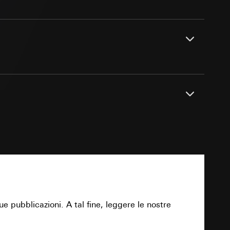
e ora della visita,
 delle
itivo terminale
 delle
 delle mansioni
sioni
sioni
868,3 MHz
zione di
andard, copia da
PDF
andard, copia da
a GDPR
a GDPR
fino a 300 m
 delle
ue pubblicazioni. A tal fine, leggere le nostre
circa 30 m
sultati delle
Download