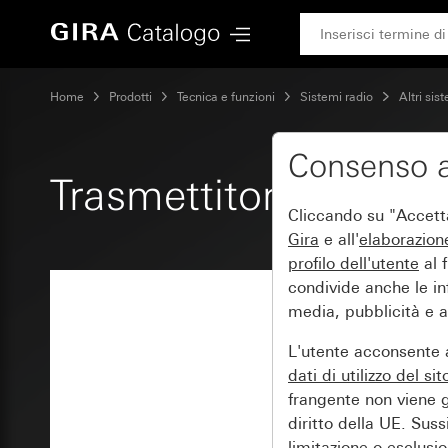
Gira Trasmettitore a parete radio EnOcean 2 moduli Syste
Home
Prodotti
Tecnica e funzioni
Sistemi radio
Altri sis
Consenso a
Trasmettitore a par
Cliccando su "Accetta 
Gira
e all'
elaborazion
profilo dell'utente
al f
condivide anche le inf
media, pubblicità e an
L'utente acconsente a
dati di utilizzo del si
frangente non viene g
diritto della UE. Suss
limitazione o esclusion