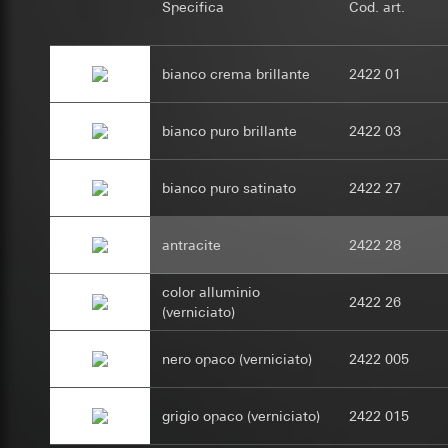
tramite le campagn
Utilizzo del serv
Specifica
Cod. art.
Art. 6 par. 1 lett
telecomunicazion
Categorie di dati pe
Interessi legitti
Trattamento succe
Base giuridica e int
Utilizzo del serv
Destinatari:
Reparti
bianco crema brillante
Destinatari:
2422 01
Reparti
telecomunicazion
Trasferimento verso
Trasferimento verso
Trattamento succe
Durata dei cookie:
Durata dei cookie:
bianco puro brillante
2422 03
Conservazione dei
Destinatari:
12 mesi
Tempo di conserv
Reparti interni,
Tempo di conserv
bianco puro satinato
Google Ireland L
2422 27
home-assist
Google reC
Per informazioni 
https://business.
Finalità del trattam
Finalità del trattam
antracite
2422 28
Trasferimento verso
nell'ambito dell'uti
umano o da un pro
Paese terzo: US
Categorie di dati pe
Categorie di dati pe
color alluminio
2422 26
la configurazione è 
Decisione di ade
Sito del cliente 
(verniciato)
richiedere in bas
Base giuridica e int
visitatore, movi
Art. 6 par. 1 lett
Sito del cliente
Durata dei cookie:
nero opaco (verniciato)
2422 005
visitatore, movim
Interessi legitti
indirizzo Intern
Evalanche
Destinatari:
Reparti
grigio opaco (verniciato)
2422 015
Base giuridica e int
Trasferimento verso
Finalità del trattam
Utilizzo del serv