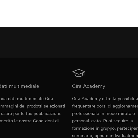
eressi legittimi perseguiti:
Temperatura ambiente
 interni, nella misura in cui l'accesso è necessario all'adempimento
rsonali:
Indirizzo IP, informazioni sul browser, sito web visitato, data 
izio: § 25 par. 1 pag. 1 TDDDG (legge tedesca sulla protezione dei dati
 un paese terzo:
Nessuno
parecchio, dati di utilizzo, percorso dei clic, posizione geografica
i e dei media)
Umidità dell'aria
6 mesi
eressi legittimi perseguiti:
iesta preventivo
ssivo dei dati personali: art. 6 par. 1 lett. a GDPR
izio: § 25 par. 1 pag. 1 TDDDG (legge tedesca sulla protezione dei dati
i e dei media)
 nella misura in cui l'accesso è necessario all'adempimento delle man
ssivo dei dati personali: art. 6 par. 1 lett. a GDPR
td, Google LLC (USA)
Contenuto della
su come Google tratta i vostri dati personali, visitate
 nella misura in cui l'accesso è necessario all'adempimento delle man
safety.google/privacy
USA)
fici lisce e piane
Trasmettitore a parete ra
 un paese terzo:
 un paese terzo:
A
(schermatura per superfici
A
guatezza/garanzie/disposizione di eccezione: clausole contrattuali st
superfici lisce e piane, in
asmettitori Gira
ati multimediale
Gira Academy
guatezza/garanzie/disposizione di eccezione: clausole contrattuali st
e al contatto del punto 1, consenso ai sensi dell'art. 49 par. 1 lett. 
nitori terzi.
e al contatto del punto 1, consenso ai sensi dell'art. 49 par. 1 lett. 
less wall transmitter
nca dati multimediale Gira
14 mesi
Gira Academy offre la possibilità
12 mesi
 immagini dei prodotti selezionati
frequentare corsi di aggiorname
 usare per le tue pubblicazioni.
professionale in modo mirato e
ions.
ight Tag
 merito le nostre Condizioni di
personalizzato. Puoi seguire la
ento dei dati:
Visualizzazione di video
ento dei dati:
Analisi dell'utilizzo del sito web, utilizzo delle informaz
formazione in gruppo, partecipa
rsonali:
citarie su misura su LinkedIn (retargeting)
seminario, oppure individualmen
privato: indirizzo IP (anonimizzato), tempo di permanenza sul sito web