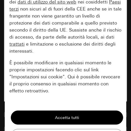
dei
dati di utilizzo del sito web
nei cosiddetti
Paesi
terzi
non sicuri al di fuori della CEE anche se in tale
frangente non viene garantito un livello di
protezione dei dati comparabile a quello previsto
secondo il diritto della UE. Sussiste anche il rischio
di accesso, da parte delle autorità locali, ai dati
trattati
e limitazione o esclusione dei diritti degli
interessati.
È possibile modificare in qualsiasi momento le
proprie impostazioni facendo clic sul link
"Impostazioni sui cookie". Qui è possibile revocare
il proprio consenso in qualsiasi momento con
effetto retroattivo.
Essenziali
Vai alla banca dati multimediale
Tutti i cookie necessari per poter mostrare la
pagina.
Confronta articoli