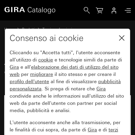
Gira Attuatore riscaldamento, 6 canali con regolatore per 
Home
Prodotti
Tecnica e funzioni
Riscaldamento, ventilazione, climatizzazione
Riscaldamento
Consenso ai cookie
Cliccando su "Accetta tutti", l'utente acconsente
Attuatore riscaldamento, 6 canali
all'utilizzo di
cookie
e tecnologie simili da parte di
Gira
e all'
elaborazione dei
dati di utilizzo del sito
con regolatore per Gira One e
web
per
migliorare
il sito stesso e per creare il
KNX
profilo dell'utente
al fine di visualizzare
pubblicità
personalizzata
. Si prega di notare che
Gira
condivide anche le informazioni sull'utilizzo del sito
web da parte dell'utente con partner per social
media, pubblicità e analisi.
L'utente acconsente anche alla trasmissione, per
le finalità di cui sopra, da parte di
Gira
e di
terzi