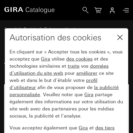
Gira Actionneur de chauffage 6x avec régulateur pour Gira
Accueil
Produits
Technique et fonctions
Chauffage, ventilation, climatisation
Chauffage
Autorisation des cookies
En cliquant sur « Accepter tous les cookies », vous
Actionneur de chauffage 6x avec
acceptez que
Gira
utilise
des cookies
et des
technologies similaires et
traite
vos
données
régulateur pour Gira One et KNX
d’utilisation du site web
pour
améliorer
ce site
web et dans le but d’établir votre
profil
d’utilisateur
afin de vous proposer de
la publicité
personnalisée
. Veuillez noter que
Gira
partage
également des informations sur votre utilisation du
site web avec des partenaires pour les médias
sociaux, la publicité et l’analyse.
Vous acceptez également que
Gira
et
des tiers