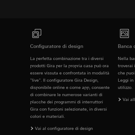
Categorie di dati pe
visitatore, movi
Base giuridica e int
Sito del cliente
Utilizzo del serv
visitatore, movim
telecomunicazion
indirizzo Intern
Trattamento succe
Base giuridica e int
Destinatari:
Utilizzo del serv
Reparti interni,
Configuratore di design
telecomunicazion
Banca d
LinkedIn Irelan
Trattamento succe
La perfetta combinazione tra i diversi
Nella ba
Trasferimento verso
Destinatari:
Vimeo,
prodotti Gira per la propria casa può ora
troverai
quanto riguarda la t
Trasferimento verso
essere vissuta e confrontata in modalità
che puoi
rispettiva Informati
Paese terzo: US
"live". Il configuratore Gira Design,
Leggi in
Durata dei cookie:
Decisione di ade
disponibile online e come app, consente
utilizzo.
richiedere in bas
Google Ads (
di combinare le numerose varianti di
Durata dei cookie:
Vai al
placche dei programmi di interruttori
Finalità del trattam
Gira con funzioni selezionate, in diversi
campagne. Google Ads
Hotjar
social media, risult
colori e materiali.
Finalità del trattam
pubblicitarie.
selezionate. Questo
Vai al configuratore di design
Categorie di dati pe
cliccano, quanto sc