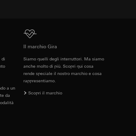
errer e timestamp
to web da parte del
 delle
web in questione,
Download
 delle
sioni
Il marchio Gira
 di
Siamo quelli degli interruttori. Ma siamo
aesi terzi. Per
nto
anche molto di più. Scopri qui cosa
imanda qui alla
rende speciale il nostro marchio e cosa
rappresentiamo.
andard, copia da
ndo a un
a GDPR
Scopri il marchio
te da
odalità
sultati delle
web, piattaforme di
 delle campagne
mica delle pagine
 Vediamo dove
e ora della visita,