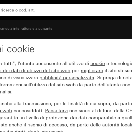
in rilievo “Heizung Ein/Aus”
ando a interruttore e a pulsante
i cookie
on finestra di controllo e
tutti", l'utente acconsente all'utilizzo di
cookie
e tecnologie
e dei
dati di utilizzo del sito web
per
migliorare
il sito stesso
ine di visualizzare
pubblicità personalizzata
. Si prega di no
ormazioni sull'utilizzo del sito web da parte dell'utente con
alisi.
nche alla trasmissione, per le finalità di cui sopra, da part
to web
nei cosiddetti
Paesi terzi
non sicuri al di fuori della C
arantito un livello di protezione dei dati comparabile a quel
iste anche il rischio di accesso, da parte delle autorità locali
e dei diritti degli interessati.