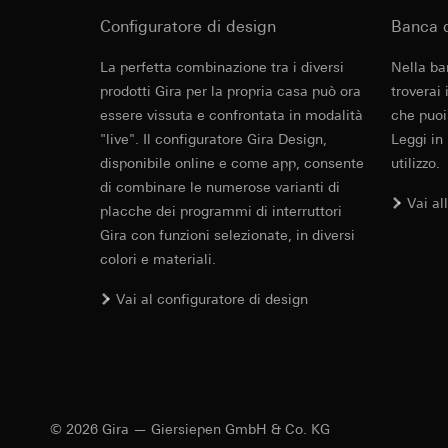
Categorie di dati pe
visitatore, movi
Configuratore di design
Banca d
Base giuridica e int
Sito del cliente
Utilizzo del serv
visitatore, movim
La perfetta combinazione tra i diversi
Nella ba
telecomunicazion
indirizzo Intern
prodotti Gira per la propria casa può ora
troverai
Trattamento succe
Base giuridica e int
essere vissuta e confrontata in modalità
che puoi
Destinatari:
Utilizzo del serv
"live". Il configuratore Gira Design,
Leggi in
Reparti interni,
telecomunicazion
disponibile online e come app, consente
utilizzo.
LinkedIn Irelan
Trattamento succe
di combinare le numerose varianti di
Vai al
Trasferimento verso
Destinatari:
Vimeo,
placche dei programmi di interruttori
quanto riguarda la t
Trasferimento verso
Gira con funzioni selezionate, in diversi
rispettiva Informati
Paese terzo: US
colori e materiali.
Durata dei cookie:
Decisione di ade
richiedere in bas
Vai al configuratore di design
Google Ads (
Durata dei cookie:
Finalità del trattam
campagne. Google Ads
Hotjar
social media, risult
Finalità del trattam
pubblicitarie.
selezionate. Questo
Categorie di dati pe
© 2026 Gira — Giersiepen GmbH & Co. KG
cliccano, quanto sc