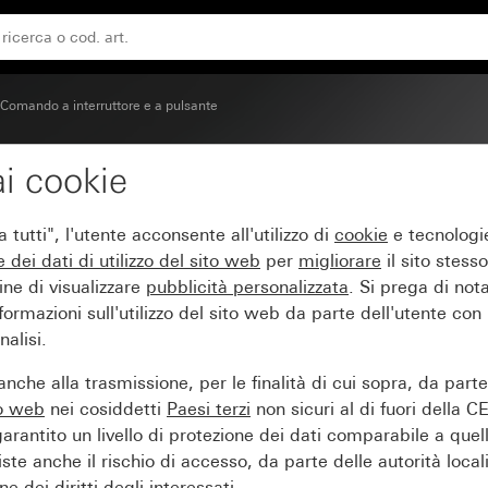
“Heizung Ein/Aus”
Comando a interruttore e a pulsante
i cookie
a di controllo e scritta i
tutti", l'utente acconsente all'utilizzo di
cookie
e tecnologie
e dei
dati di utilizzo del sito web
per
migliorare
il sito stesso
ine di visualizzare
pubblicità personalizzata
. Si prega di no
ormazioni sull'utilizzo del sito web da parte dell'utente con
alisi.
nche alla trasmissione, per le finalità di cui sopra, da part
to web
nei cosiddetti
Paesi terzi
non sicuri al di fuori della C
arantito un livello di protezione dei dati comparabile a quel
iste anche il rischio di accesso, da parte delle autorità locali
e dei diritti degli interessati.