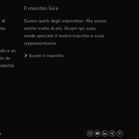
errer e timestamp
Il marchio Gira
to web da parte del
 delle
web in questione,
 di
Siamo quelli degli interruttori. Ma siamo
nto
anche molto di più. Scopri qui cosa
rende speciale il nostro marchio e cosa
 delle
rappresentiamo.
sioni
ndo a un
Scopri il marchio
te da
aesi terzi. Per
odalità
imanda qui alla
andard, copia da
a GDPR
sultati delle
web, piattaforme di
 delle campagne
mica delle pagine
 Vediamo dove
e ora della visita,
s