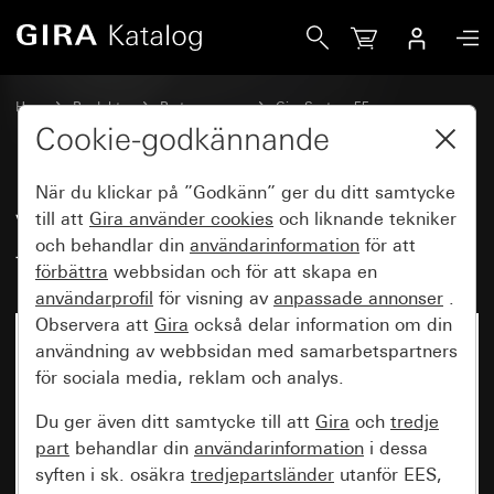
Gira Vippa med kontrolefönster och tryckt text ”Heizung Ei
Hem
Produkter
Brytarprogram
Gira System 55
Koppla och trycka
Cookie-godkännande
När du klickar på ”Godkänn” ger du ditt samtycke
Vippa med kontrolefönster och
till att
Gira använder
cookies
och liknande tekniker
och behandlar din
användarinformation
för att
tryckt text ”Heizung Ein/Aus”
förbättra
webbsidan och för att skapa en
användarprofil
för visning av
anpassade annonser
.
Observera att
Gira
också delar information om din
användning av webbsidan med samarbetspartners
för sociala media, reklam och analys.
Du ger även ditt samtycke till att
Gira
och
tredje
part
behandlar din
användarinformation
i dessa
syften i sk. osäkra
tredjepartsländer
utanför EES,