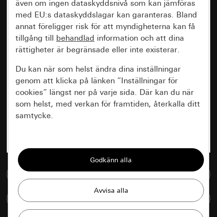
även om ingen dataskyddsnivå som kan jämföras
med EU:s dataskyddslagar kan garanteras. Bland
annat föreligger risk för att myndigheterna kan få
tillgång till
behandlad
information och att dina
rättigheter är begränsade eller inte existerar.
Du kan när som helst ändra dina inställningar
genom att klicka på länken ”Inställningar för
cookies” längst ner på varje sida. Där kan du när
som helst, med verkan för framtiden, återkalla ditt
samtycke.
Nödvändiga
Alla cookies som krävs för att kunna visa
sidan.
Till mediedatabasen
Gira Session
Förbättring av vår webbsida och
Jämföra artiklar
våra utbud
Databehandlingssyfte: