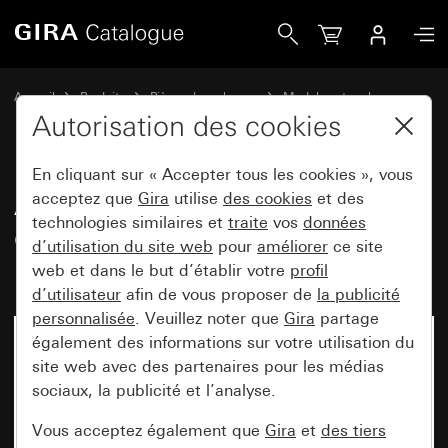
Gira Ancien - Bascule avec fenêtre de contrôle et impress
Accueil
Produits
Pièces de rechange
Modules et caches
Commuter et pousser
Autorisation des cookies
En cliquant sur « Accepter tous les cookies », vous
Ancien - Bascule avec fenêtre de
acceptez que
Gira
utilise
des cookies
et des
technologies similaires et
traite
vos
données
contrôle et impression "Heizung
d’utilisation du site web
pour
améliorer
ce site
Ein/Aus"
web et dans le but d’établir votre
profil
d’utilisateur
afin de vous proposer de
la publicité
personnalisée
. Veuillez noter que
Gira
partage
également des informations sur votre utilisation du
site web avec des partenaires pour les médias
sociaux, la publicité et l’analyse.
Vous acceptez également que
Gira
et
des tiers