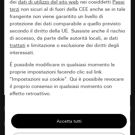
dei
dati di utilizzo del sito web
nei cosiddetti
Paesi
terzi
non sicuri al di fuori della CEE anche se in tale
frangente non viene garantito un livello di
protezione dei dati comparabile a quello previsto
secondo il diritto della UE. Sussiste anche il rischio
di accesso, da parte delle autorità locali, ai dati
trattati
e limitazione o esclusione dei diritti degli
interessati.
È possibile modificare in qualsiasi momento le
proprie impostazioni facendo clic sul link
"Impostazioni sui cookie". Qui è possibile revocare
il proprio consenso in qualsiasi momento con
effetto retroattivo.
Vai alla banca dati multimediale
Essenziali
Tutti i cookie necessari per poter mostrare la
Confronta articoli
pagina.