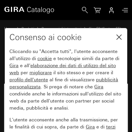
Gira Placca Gira E2 color alluminio (verniciato)
Home
Prodotti
Programmi di interruttori
Gira E2 (System 55)
Placca Gira E2
Consenso ai cookie
Cliccando su "Accetta tutti", l'utente acconsente
Placca Gira E2 color alluminio
all'utilizzo di
cookie
e tecnologie simili da parte di
Gira
e all'
elaborazione dei
dati di utilizzo del sito
(verniciato)
web
per
migliorare
il sito stesso e per creare il
profilo dell'utente
al fine di visualizzare
pubblicità
personalizzata
. Si prega di notare che
Gira
condivide anche le informazioni sull'utilizzo del sito
web da parte dell'utente con partner per social
media, pubblicità e analisi.
L'utente acconsente anche alla trasmissione, per
le finalità di cui sopra, da parte di
Gira
e di
terzi