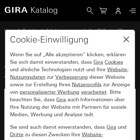
Gira Abdeckrahmen Gira E2 Farbe Alu (lackiert)
Home
Produkte
Schalterprogramme
Gira E2 (System 55)
Abdeckrahmen Gira E2
Cookie-Einwilligung
Wenn Sie auf „Alle akzeptieren“ klicken, erklären
Abdeckrahmen Gira E2 Farbe
Sie sich damit einverstanden, dass
Gira
Cookies
und ähnliche Technologien nutzt und Ihre
Website-
Alu (lackiert)
Nutzungsdaten
zur
Verbesserung
dieser Website
sowie zur Erstellung Ihres
Nutzerprofils
zur Anzeige
von
personalisierter Werbung
verarbeitet
. Bitte
beachten Sie, dass
Gira
auch Informationen über
Ihre Nutzung der Website mit Partnern für soziale
Medien, Werbung und Analyse teilt.
Sie sind auch damit einverstanden, dass
Gira
und
Dritte
zu diesen Zwecken Ihre
Website-