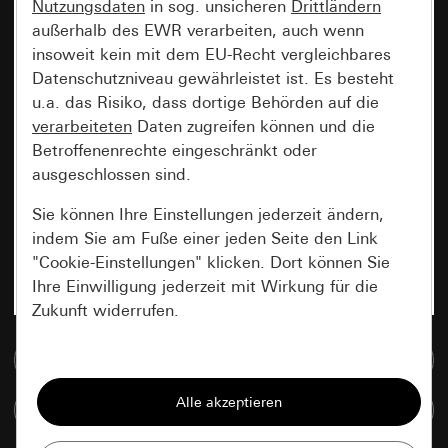
Nutzungsdaten
in sog. unsicheren
Drittländern
außerhalb des EWR verarbeiten, auch wenn
insoweit kein mit dem EU-Recht vergleichbares
Datenschutzniveau gewährleistet ist. Es besteht
u.a. das Risiko, dass dortige Behörden auf die
verarbeiteten
Daten zugreifen können und die
Betroffenenrechte eingeschränkt oder
ausgeschlossen sind.
Sie können Ihre Einstellungen jederzeit ändern,
indem Sie am Fuße einer jeden Seite den Link
"Cookie-Einstellungen" klicken. Dort können Sie
Ihre Einwilligung jederzeit mit Wirkung für die
Zukunft widerrufen.
Zur Mediadatenbank
Essenziell
Alle Cookies, die wir benötigen um Ihnen die
Artikel vergleichen
Seite anzeigen zu können.