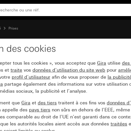
ge et zone d&apos;inscription System 55
5
Prises
on des cookies
50 V~ avec témoin lum
cepter tous les cookies », vous acceptez que
Gira
utilise
des
ystem 55
es et
traite
vos
données d’utilisation du site web
pour
améli
 votre
profil d’utilisateur
afin de vous proposer de
la publici
ra
partage également des informations sur votre utilisation
médias sociaux, la publicité et l’analyse.
ement que
Gira
et
des tiers
traitent à ces fins vos
données d’u
n appelle des
pays tiers
non sûrs en dehors de l’EEE, même 
s comparable au droit de l’UE n’est garanti dans ce context
que les autorités locales aient accès aux données
traitées
e
 soient limités ou exclus.