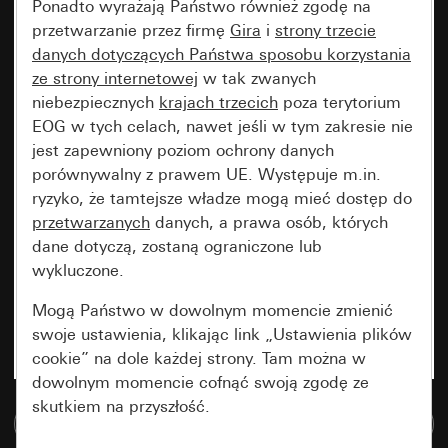
Ponadto wyrażają Państwo również zgodę na
przetwarzanie przez firmę
Gira
i
strony trzecie
danych dotyczących Państwa sposobu korzystania
ze strony internetowej
w tak zwanych
niebezpiecznych
krajach trzecich
poza terytorium
EOG w tych celach, nawet jeśli w tym zakresie nie
jest zapewniony poziom ochrony danych
porównywalny z prawem UE. Występuje m.in.
ryzyko, że tamtejsze władze mogą mieć dostęp do
przetwarzanych
danych, a prawa osób, których
dane dotyczą, zostaną ograniczone lub
wykluczone.
Mogą Państwo w dowolnym momencie zmienić
swoje ustawienia, klikając link „Ustawienia plików
cookie” na dole każdej strony. Tam można w
dowolnym momencie cofnąć swoją zgodę ze
skutkiem na przyszłość.
Do bazy danych multimedialnych