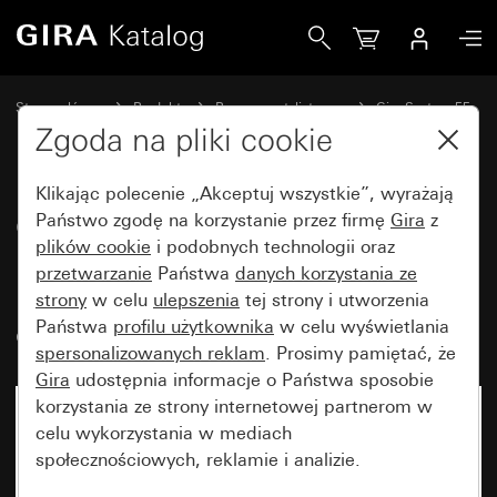
Gira Gniazdo wtyczkowe SCHUKO 16 A 250 V~ z pomarańc
Strona główna
Produkty
Programy stylistyczne
Gira System 55
Gniazda wtyczkowe
Zgoda na pliki cookie
Klikając polecenie „Akceptuj wszystkie”, wyrażają
Gniazdo wtyczkowe SCHUKO
Państwo zgodę na korzystanie przez firmę
Gira
z
plików cookie
i podobnych technologii oraz
16 A 250 V~ z pomarańczową
przetwarzanie
Państwa
danych korzystania ze
lampką kontrolną i polem
strony
w celu
ulepszenia
tej strony i utworzenia
opisowym System 55
Państwa
profilu użytkownika
w celu wyświetlania
spersonalizowanych reklam
. Prosimy pamiętać, że
Gira
udostępnia informacje o Państwa sposobie
korzystania ze strony internetowej partnerom w
celu wykorzystania w mediach
społecznościowych, reklamie i analizie.