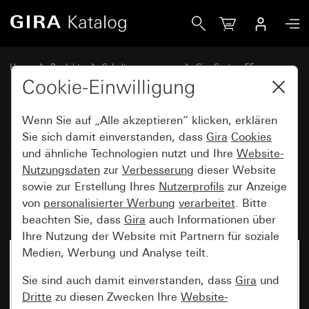
Gira SCHUKO-Steckdose 16 A 250 V~ mit orangem Kontrolll
Home
Produkte
Schalterprogramme
Gira System 55
Steckdosen
Cookie-Einwilligung
Wenn Sie auf „Alle akzeptieren“ klicken, erklären
SCHUKO-Steckdose
Sie sich damit einverstanden, dass
Gira
Cookies
und ähnliche Technologien nutzt und Ihre
Website-
16 A 250 V~ mit orangem
Nutzungsdaten
zur
Verbesserung
dieser Website
Kontrolllicht und
sowie zur Erstellung Ihres
Nutzerprofils
zur Anzeige
Beschriftungsfeld System 55
von
personalisierter Werbung
verarbeitet
. Bitte
beachten Sie, dass
Gira
auch Informationen über
Ihre Nutzung der Website mit Partnern für soziale
Medien, Werbung und Analyse teilt.
Sie sind auch damit einverstanden, dass
Gira
und
Dritte
zu diesen Zwecken Ihre
Website-