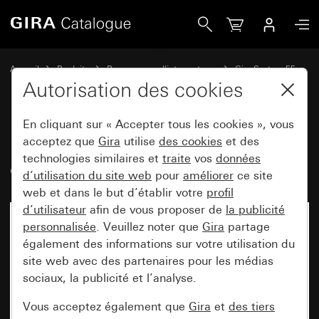
Gira Bascule avec fenêtre de contrôle et impression &quot
Accueil
Produits
Programmes d'interrupteurs
Gira System 55
Commuter et pousser
Autorisation des cookies
En cliquant sur « Accepter tous les cookies », vous
Bascule avec fenêtre de contrôle
acceptez que
Gira
utilise
des cookies
et des
technologies similaires et
traite
vos
données
et impression "Heizung Ein/Aus"
d’utilisation du site web
pour
améliorer
ce site
web et dans le but d’établir votre
profil
d’utilisateur
afin de vous proposer de
la publicité
personnalisée
. Veuillez noter que
Gira
partage
également des informations sur votre utilisation du
site web avec des partenaires pour les médias
sociaux, la publicité et l’analyse.
Vous acceptez également que
Gira
et
des tiers