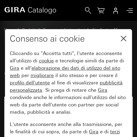
Gira Bilanciere con finestra di controllo e scritta in rilievo 
Home
Prodotti
Programmi di interruttori
Gira System 55
Comando a interruttore e a pulsante
Consenso ai cookie
Cliccando su "Accetta tutti", l'utente acconsente
Bilanciere con finestra di
all'utilizzo di
cookie
e tecnologie simili da parte di
Gira
e all'
elaborazione dei
dati di utilizzo del sito
controllo e scritta in rilievo
web
per
migliorare
il sito stesso e per creare il
“Heizung Ein/Aus”
profilo dell'utente
al fine di visualizzare
pubblicità
personalizzata
. Si prega di notare che
Gira
condivide anche le informazioni sull'utilizzo del sito
web da parte dell'utente con partner per social
media, pubblicità e analisi.
L'utente acconsente anche alla trasmissione, per
le finalità di cui sopra, da parte di
Gira
e di
terzi