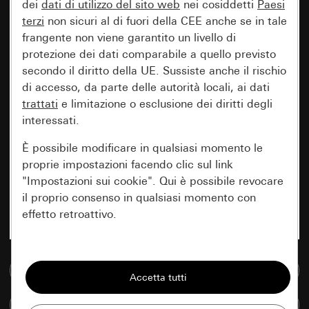
dei
dati di utilizzo del sito web
nei cosiddetti
Paesi
terzi
non sicuri al di fuori della CEE anche se in tale
frangente non viene garantito un livello di
protezione dei dati comparabile a quello previsto
secondo il diritto della UE. Sussiste anche il rischio
di accesso, da parte delle autorità locali, ai dati
trattati
e limitazione o esclusione dei diritti degli
interessati.
È possibile modificare in qualsiasi momento le
proprie impostazioni facendo clic sul link
"Impostazioni sui cookie". Qui è possibile revocare
il proprio consenso in qualsiasi momento con
effetto retroattivo.
Essenziali
Vai alla banca dati multimediale
Tutti i cookie necessari per poter mostrare la
pagina.
Confronta articoli