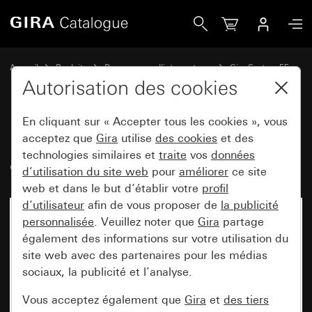
Gira Bascule avec fenêtre de contrôle et symbole Prise
Accueil
Produits
Programmes d'interrupteurs
Gira System 55
Commuter et pousser
Autorisation des cookies
En cliquant sur « Accepter tous les cookies », vous
Bascule avec fenêtre de contrôle
acceptez que
Gira
utilise
des cookies
et des
technologies similaires et
traite
vos
données
et symbole Prise
d’utilisation du site web
pour
améliorer
ce site
web et dans le but d’établir votre
profil
d’utilisateur
afin de vous proposer de
la publicité
personnalisée
. Veuillez noter que
Gira
partage
également des informations sur votre utilisation du
site web avec des partenaires pour les médias
sociaux, la publicité et l’analyse.
Vous acceptez également que
Gira
et
des tiers