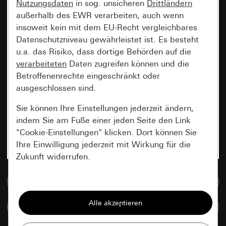
Nutzungsdaten
in sog. unsicheren
Drittländern
außerhalb des EWR verarbeiten, auch wenn
insoweit kein mit dem EU-Recht vergleichbares
Datenschutzniveau gewährleistet ist. Es besteht
u.a. das Risiko, dass dortige Behörden auf die
verarbeiteten
Daten zugreifen können und die
Betroffenenrechte eingeschränkt oder
ausgeschlossen sind.
Sie können Ihre Einstellungen jederzeit ändern,
indem Sie am Fuße einer jeden Seite den Link
"Cookie-Einstellungen" klicken. Dort können Sie
Ihre Einwilligung jederzeit mit Wirkung für die
Zukunft widerrufen.
Zur Mediadatenbank
Essenziell
Alle Cookies, die wir benötigen um Ihnen die
Artikel vergleichen
Seite anzeigen zu können.