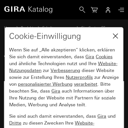
Gira Wippe mit Kontrollfenster und Symbol Steckdose
Home
Produkte
Schalterprogramme
Gira System 55
Schalten und Tasten
Cookie-Einwilligung
Wenn Sie auf „Alle akzeptieren“ klicken, erklären
Wippe mit Kontrollfenster und
Sie sich damit einverstanden, dass
Gira
Cookies
und ähnliche Technologien nutzt und Ihre
Website-
Symbol Steckdose
Nutzungsdaten
zur
Verbesserung
dieser Website
sowie zur Erstellung Ihres
Nutzerprofils
zur Anzeige
von
personalisierter Werbung
verarbeitet
. Bitte
beachten Sie, dass
Gira
auch Informationen über
Ihre Nutzung der Website mit Partnern für soziale
Medien, Werbung und Analyse teilt.
Sie sind auch damit einverstanden, dass
Gira
und
Dritte
zu diesen Zwecken Ihre
Website-