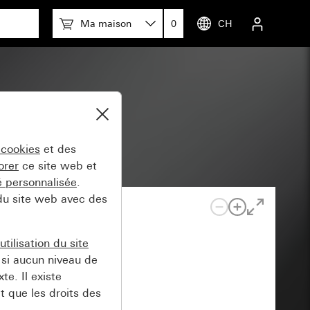
Ma maison
0
CH
 cookies
et des
orer
ce site web et
té personnalisée
.
 du site web avec des
tilisation du site
si aucun niveau de
e. Il existe
t que les droits des