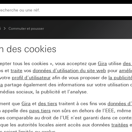
5
Commuter et pousser
on des cookies
 de contrôle
cepter tous les cookies », vous acceptez que
Gira
utilise
des
es et
traite
vos
données d’utilisation du site web
pour
améli
 votre
profil d’utilisateur
afin de vous proposer de
la publici
ra
partage également des informations sur votre utilisation
médias sociaux, la publicité et l’analyse.
ement que
Gira
et
des tiers
traitent à ces fins vos
données d’u
n appelle des
pays tiers
non sûrs en dehors de l’EEE, même 
s comparable au droit de l’UE n’est garanti dans ce context
que les autorités locales aient accès aux données
traitées
e
 soient limités ou exclus.