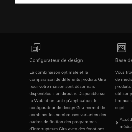
Texte d'appe
souris effectués 
Catégories de donn
concerné, adress
référence et horod
Base juridique et, l
Base juridique et, l
Utilisation du se
Utilisation du se
Traitement ultér
Traitement ultér
Destinataire:
Vimeo
Destinataire:
Transfert vers un pa
Services interne
Pays tiers : USA
LinkedIn Irelan
Décision d’adéqu
Configurateur de design
Base d
Transfert vers un pa
contact du point
En ce qui concerne 
La combinaison optimale et la
Vous tro
nous vous renvoyons
Durée de vie du coo
comparaison de différents produits Gira
de média
Durée de vie du coo
Hotjar
pour votre maison sont désormais
produits
Google Ads (
disponibles « en direct ». Disponible sur
utiliser 
Finalités du traite
le Web et en tant qu’application, le
lire nos 
sélectionnées. Cela
Finalités du traite
configurateur de design Gira permet de
sujet.
cliquent, comment il
campagnes. Google A
combiner les nombreuses variantes des
des plates-formes d
Catégories de donn
Accéd
numériques, et pour
Base juridique et, l
cadres de finition des programmes
média
Catégories de donn
Utilisation du se
d’interrupteurs Gira avec des fonctions