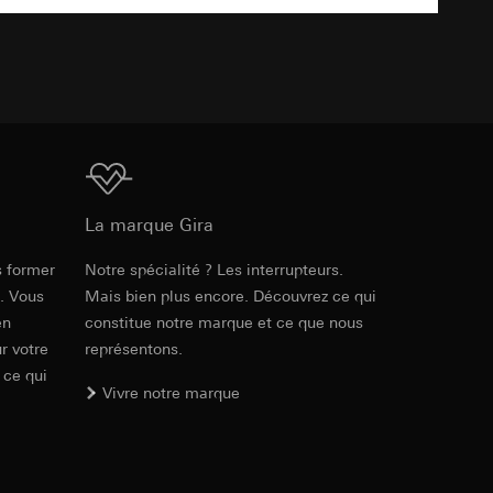
ur le site web
TXT
 adresse IP, URL de
int a du RGPD
int a du RGPD
Téléchargement
 à demander au
La marque Gira
l à des pays tiers.
a du RGPD
tiers par LinkedIn,
s former
Notre spécialité ? Les interrupteurs.
al/privacy-policy
e. Vous
Mais bien plus encore. Découvrez ce qui
en
constitue notre marque et ce que nous
r votre
représentons.
ermique de pages
 ce qui
ous voyons où ils
 succès des
Vivre notre marque
sur des sites web,
s-formes
, site web visité,