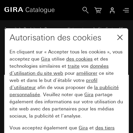
Gira Bascule avec fenêtre de contrôle
Accueil
Produits
Programmes d'interrupteurs
Gira System 55
Commuter et pousser
Autorisation des cookies
En cliquant sur « Accepter tous les cookies », vous
Bascule avec fenêtre de contrôle
acceptez que
Gira
utilise
des cookies
et des
technologies similaires et
traite
vos
données
d’utilisation du site web
pour
améliorer
ce site
web et dans le but d’établir votre
profil
d’utilisateur
afin de vous proposer de
la publicité
personnalisée
. Veuillez noter que
Gira
partage
également des informations sur votre utilisation du
site web avec des partenaires pour les médias
sociaux, la publicité et l’analyse.
Vous acceptez également que
Gira
et
des tiers