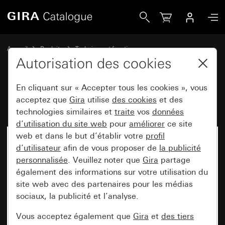
Gira Barrette à bornes 6x 230 V~
Accueil
Produits
Technique et fonctions
Chauffage, ventilation, climatisation
Chauffage
Autorisation des cookies
En cliquant sur « Accepter tous les cookies », vous
Barrette à bornes 6x 230 V~
acceptez que
Gira
utilise
des cookies
et des
technologies similaires et
traite
vos
données
d’utilisation du site web
pour
améliorer
ce site
web et dans le but d’établir votre
profil
d’utilisateur
afin de vous proposer de
la publicité
personnalisée
. Veuillez noter que
Gira
partage
également des informations sur votre utilisation du
site web avec des partenaires pour les médias
sociaux, la publicité et l’analyse.
Vous acceptez également que
Gira
et
des tiers