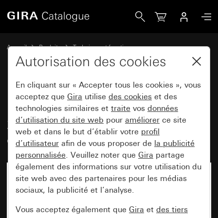
Gira Module thermostat d&apos;ambiance 24 V~ avec conta
Accueil
Produits
Technique et fonctions
Chauffage, ventilation, climatisation
Autorisation des cookies
Modules pour thermostat d'ambiance
En cliquant sur « Accepter tous les cookies », vous
acceptez que
Gira
utilise
des cookies
et des
Module thermostat d'ambiance
technologies similaires et
traite
vos
données
d’utilisation du site web
pour
améliorer
ce site
24 V~ avec contact NO,
web et dans le but d’établir votre
profil
disjoncteur et témoin lumineux
d’utilisateur
afin de vous proposer de
la publicité
personnalisée
. Veuillez noter que
Gira
partage
également des informations sur votre utilisation du
site web avec des partenaires pour les médias
sociaux, la publicité et l’analyse.
Vous acceptez également que
Gira
et
des tiers