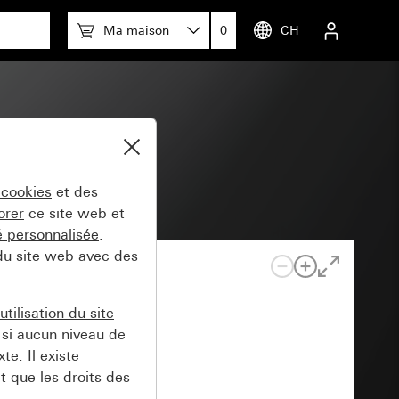
Ma maison
0
CH
 Basic RC
 cookies
et des
orer
ce site web et
té personnalisée
.
 du site web avec des
tilisation du site
si aucun niveau de
e. Il existe
t que les droits des