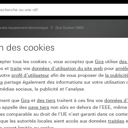
autre équipement électronique
Gira System 3000
on des cookies
tatif à LED System 3000
cepter tous les cookies », vous acceptez que
Gira
utilise
des
es et
traite
vos
données d’utilisation du site web
pour
améli
 votre
profil d’utilisateur
afin de vous proposer de
la publici
ra
partage également des informations sur votre utilisation
médias sociaux, la publicité et l’analyse.
ement que
Gira
et
des tiers
traitent à ces fins vos
données d’u
n appelle des
pays tiers
non sûrs en dehors de l’EEE, même 
s comparable au droit de l’UE n’est garanti dans ce context
que les autorités locales aient accès aux données
traitées
e
 soient limités ou exclus.