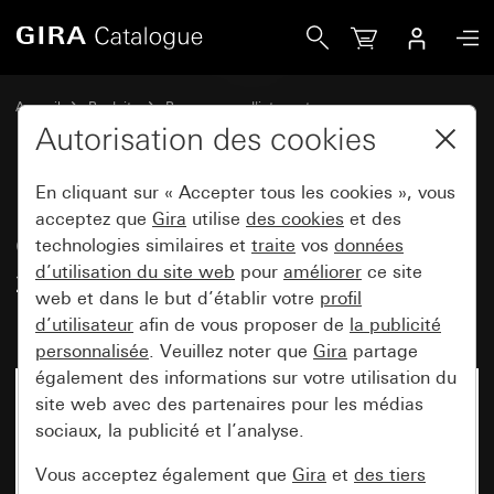
Gira Cadre de finition Gira E2 avec zone d&apos;inscription 
Accueil
Produits
Programmes d'interrupteurs
Gira E2 (System 55)
Autorisation des cookies
Cadre de finition Gira E2 avec zone d'inscription
En cliquant sur « Accepter tous les cookies », vous
acceptez que
Gira
utilise
des cookies
et des
Cadre de finition Gira E2 avec
technologies similaires et
traite
vos
données
d’utilisation du site web
pour
améliorer
ce site
zone d'inscription teinte alu
web et dans le but d’établir votre
profil
(laqué)
d’utilisateur
afin de vous proposer de
la publicité
personnalisée
. Veuillez noter que
Gira
partage
également des informations sur votre utilisation du
site web avec des partenaires pour les médias
sociaux, la publicité et l’analyse.
Vous acceptez également que
Gira
et
des tiers