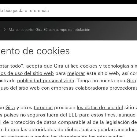
aluminio (pintado)
)
Marco cobertor Gira E2 con campo de rotulación
ento de cookies
E2 con campo de rotula
eptar todo”, acepta que
Gira
utilice
cookies
y tecnologías si
os de uso del sitio web
para
mejorar
este sitio web, así c
strarle
publicidad personalizada
. Tenga en cuenta que
Gira
 uso del sitio web con empresas colaboradoras proveedoras
que
Gira
y otros
terceros
procesen
los datos de uso del
sitio
s países
no seguros fuera del EEE para estos fines, aunque 
l de protección de datos comparable al de la legislación de
sgo de que las autoridades de dichos países puedan acceder 
se restrinjan o anulen los derechos de los interesados.