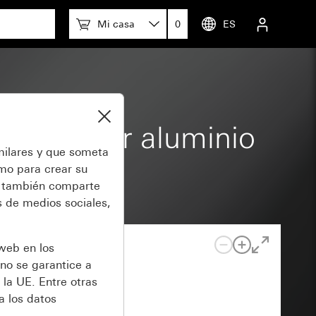
Mi casa
0
ES
ción color aluminio
milares y que someta
omo para crear su
también comparte
 de medios sociales,
 web en los
no se garantice a
 la UE. Entre otras
a los datos