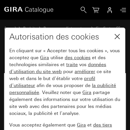
Gira Prise de haut-parleur stéréo
Accueil
Produits
Programmes d'interrupteurs
Gira System 55
Technique de communication divertissement
Autorisation des cookies
En cliquant sur « Accepter tous les cookies », vous
Prise de haut-parleur stéréo
acceptez que
Gira
utilise
des cookies
et des
technologies similaires et
traite
vos
données
d’utilisation du site web
pour
améliorer
ce site
web et dans le but d’établir votre
profil
d’utilisateur
afin de vous proposer de
la publicité
personnalisée
. Veuillez noter que
Gira
partage
également des informations sur votre utilisation du
site web avec des partenaires pour les médias
sociaux, la publicité et l’analyse.
Vous acceptez également que
Gira
et
des tiers